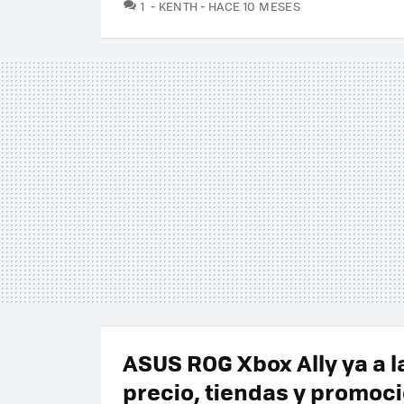
COMENTARIOS
1
KENTH
HACE 10 MESES
ASUS ROG Xbox Ally ya a l
precio, tiendas y promoc