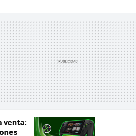
a venta:
iones