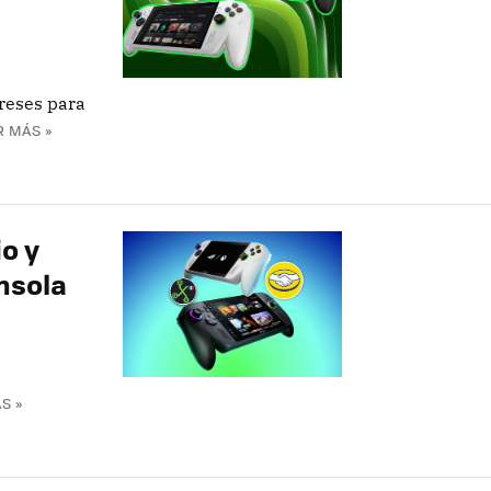
reses para
R MÁS »
o y
nsola
S »