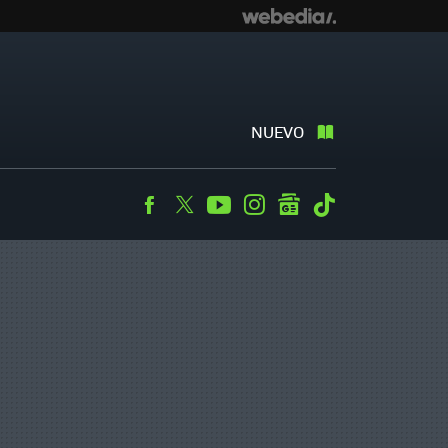
NUEVO
Facebook
Twitter
Youtube
Instagram
googlenews
Tiktok