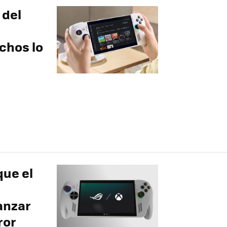
 del
uchos lo
que el
lanzar
ror