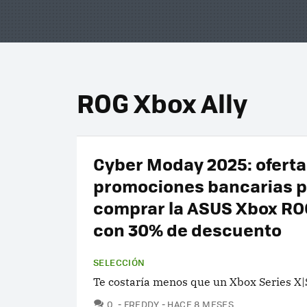
ROG Xbox Ally
Cyber Moday 2025: oferta
promociones bancarias p
comprar la ASUS Xbox ROG
con 30% de descuento
SELECCIÓN
Te costaría menos que un Xbox Series X|
COMENTARIOS
0
FREDDY
HACE 8 MESES