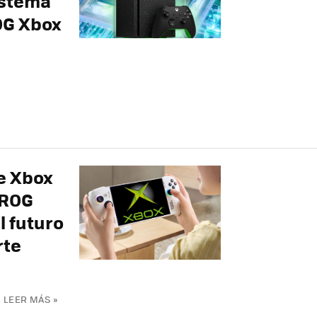
istema
OG Xbox
e Xbox
 ROG
l futuro
rte
.
LEER MÁS »