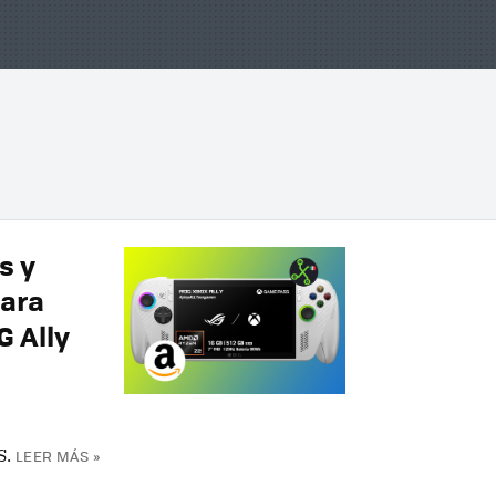
s y
ara
 Ally
S.
LEER MÁS »