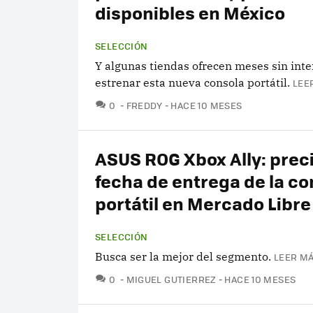
disponibles en México
SELECCIÓN
Y algunas tiendas ofrecen meses sin inte
estrenar esta nueva consola portátil.
LEE
COMENTARIOS
0
FREDDY
HACE 10 MESES
ASUS ROG Xbox Ally: preci
fecha de entrega de la co
portátil en Mercado Libre
SELECCIÓN
Busca ser la mejor del segmento.
LEER MÁ
COMENTARIOS
0
MIGUEL GUTIERREZ
HACE 10 MESES