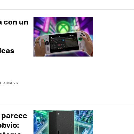
a con un
icas
ER MÁS »
x parece
obvio: