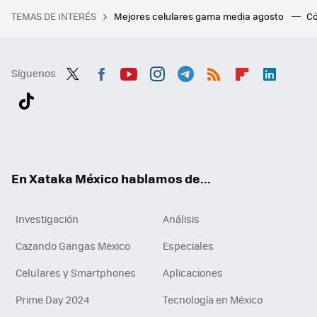
TEMAS DE INTERÉS
Mejores celulares gama media agosto
Có
Síguenos
Twit
Fac
You
Inst
Tele
RSS
Flip
Link
ter
ebo
tub
agr
gra
boa
edI
Tikt
ok
e
am
m
rd
n
ok
En Xataka México hablamos de...
Investigación
Análisis
Cazando Gangas Mexico
Especiales
Celulares y Smartphones
Aplicaciones
Prime Day 2024
Tecnología en México