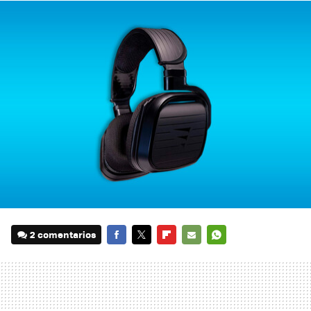
2 comentarios
FACEBOOK
TWITTER
FLIPBOARD
E-
WHATSAPP
MAIL