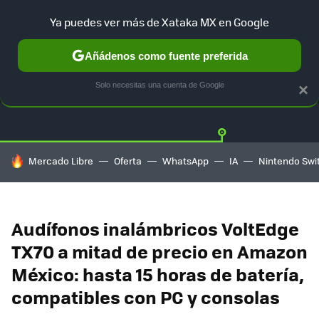
Ya puedes ver más de Xataka MX en Google
Añádenos como fuente preferida
OFERTAS
GUÍA DE COMPRAS
MERCADO LIBRE
AMAZON
Solo necesitas una cuenta de Google
×
HOY SE HABLA DE
Mercado Libre
Oferta
WhatsApp
IA
Nintendo Swi
Audífonos inalámbricos VoltEdge
TX70 a mitad de precio en Amazon
México: hasta 15 horas de batería,
compatibles con PC y consolas