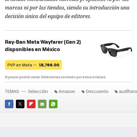
marcas ni por las tiendas, siendo su introducción una
decisión única del equipo de editores.
Ray-Ban Meta Wayfarer (Gen 2)
disponibles en México
PVP en Meta —
$
8,769.00
El precio podría variar. Obtenemos comisión por estos enlaces
TEMAS
Selección
Amazon
Descuento
audífon
FACEBOOK
TWITTER
FLIPBOARD
E-
WHATSAPP
MAIL