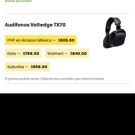
Audífonos Voltedge TX70
PVP en Amazon México —
$
505.00
Doto —
$
799.00
Walmart —
$
840.00
Suburbia —
$
959.00
El precio podría variar. Obtenemos comisión por estos enlaces