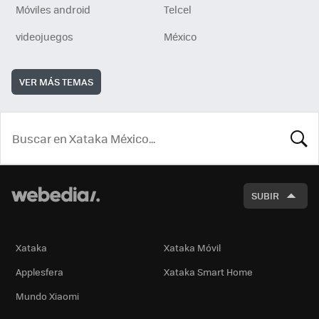
Móviles android
Telcel
videojuegos
México
VER MÁS TEMAS
BUSCA
SUBIR
Xataka
Xataka Móvil
Applesfera
Xataka Smart Home
Mundo Xiaomi