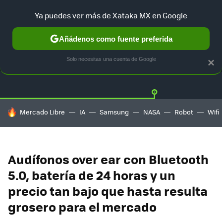
Ya puedes ver más de Xataka MX en Google
Añádenos como fuente preferida
OFERTAS
GUÍA DE COMPRAS
MERCADO LIBRE
AMAZON
Solo necesitas una cuenta de Google
×
HOY SE HABLA DE
Mercado Libre
IA
Samsung
NASA
Robot
Wifi
Audífonos over ear con Bluetooth
5.0, batería de 24 horas y un
precio tan bajo que hasta resulta
grosero para el mercado