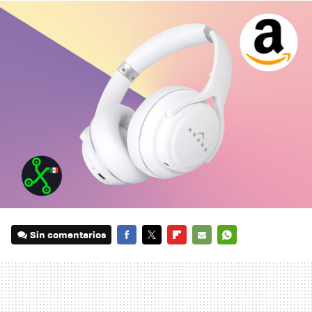
Sin comentarios
FACEBOOK
TWITTER
FLIPBOARD
E-
WHATSAPP
MAIL