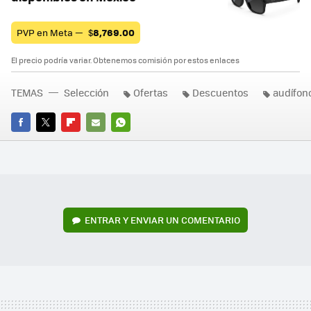
PVP en Meta —
$
8,769.00
El precio podría variar. Obtenemos comisión por estos enlaces
TEMAS
Selección
Ofertas
Descuentos
audífon
FACEBOOK
TWITTER
FLIPBOARD
E-
WHATSAPP
MAIL
ENTRAR Y ENVIAR UN COMENTARIO