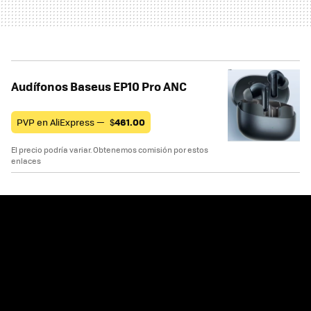
Audífonos Baseus EP10 Pro ANC
PVP en AliExpress —
$
461.00
El precio podría variar. Obtenemos comisión por estos
enlaces