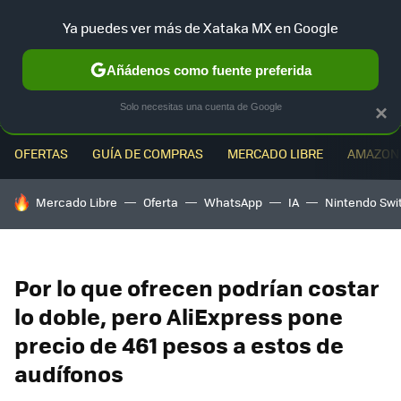
Ya puedes ver más de Xataka MX en Google
MENÚ
NUEVO
Añádenos como fuente preferida
Solo necesitas una cuenta de Google
×
OFERTAS
GUÍA DE COMPRAS
MERCADO LIBRE
AMAZON
HOY SE HABLA DE
Mercado Libre
Oferta
WhatsApp
IA
Nintendo Swi
Por lo que ofrecen podrían costar
lo doble, pero AliExpress pone
precio de 461 pesos a estos de
audífonos