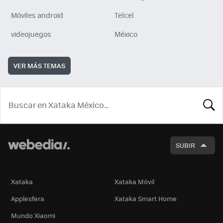
Móviles android
Telcel
videojuegos
México
VER MÁS TEMAS
BUSCA
SUBIR
Xataka
Xataka Móvil
Applesfera
Xataka Smart Home
Mundo Xiaomi