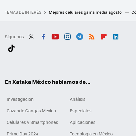
TEMAS DE INTERÉS
Mejores celulares gama media agosto
Có
Síguenos
Twit
Fac
You
Inst
Tele
RSS
Flip
Link
ter
ebo
tub
agr
gra
boa
edI
Tikt
ok
e
am
m
rd
n
ok
En Xataka México hablamos de...
Investigación
Análisis
Cazando Gangas Mexico
Especiales
Celulares y Smartphones
Aplicaciones
Prime Day 2024
Tecnología en México