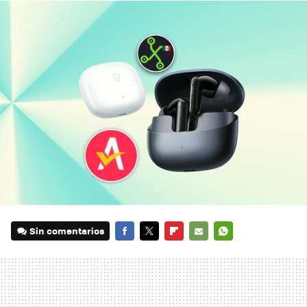
Sin comentarios
FACEBOOK
TWITTER
FLIPBOARD
E-
WHATSAPP
MAIL