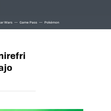
tar Wars
Game Pass
Pokémon
irefri
ajo