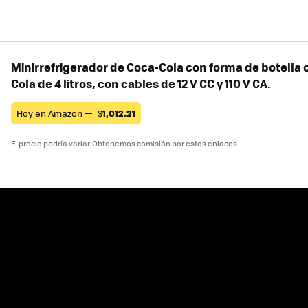
Minirrefrigerador de Coca-Cola con forma de botella 
Cola de 4 litros, con cables de 12 V CC y 110 V CA.
Hoy en Amazon —
$
1,012.21
El precio podría variar. Obtenemos comisión por estos enlaces