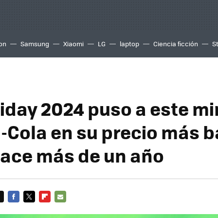
ion
Samsung
Xiaomi
LG
laptop
Ciencia ficción
S
iday 2024 puso a este min
-Cola en su precio más b
ace más de un año
FACEBOOK
TWITTER
FLIPBOARD
E-