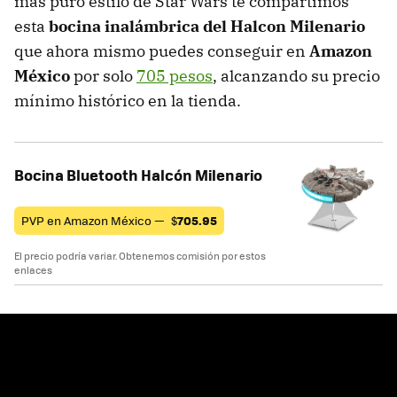
más puro estilo de Star Wars te compartimos
esta
bocina inalámbrica del Halcon Milenario
que ahora mismo puedes conseguir en
Amazon
México
por solo
705 pesos
, alcanzando su precio
mínimo histórico en la tienda.
Bocina Bluetooth Halcón Milenario
PVP en Amazon México —
$
705.95
El precio podría variar. Obtenemos comisión por estos
enlaces