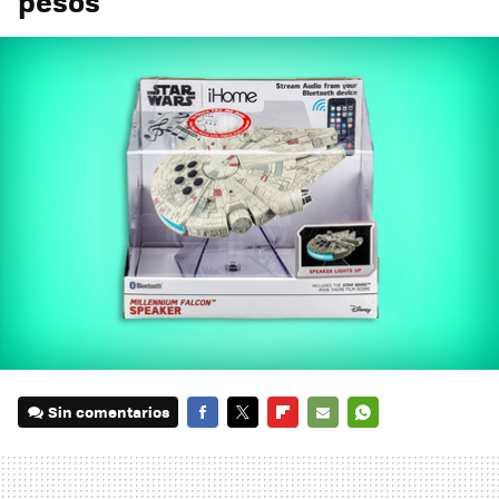
pesos
Sin comentarios
FACEBOOK
TWITTER
FLIPBOARD
E-
WHATSAPP
MAIL