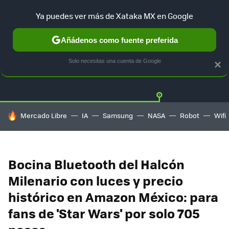
Ya puedes ver más de Xataka MX en Google
Añádenos como fuente preferida
OFERTAS
GUÍA DE COMPRAS
MERCADO LIBRE
AMAZON
Solo necesitas una cuenta de Google
×
HOY SE HABLA DE
Mercado Libre
IA
Samsung
NASA
Robot
Wifi
Bocina Bluetooth del Halcón
Milenario con luces y precio
histórico en Amazon México: para
fans de 'Star Wars' por solo 705