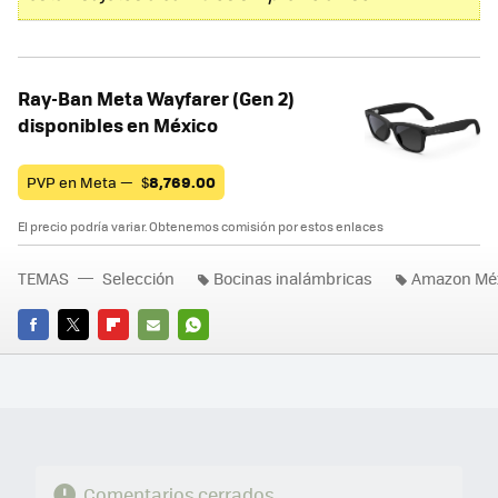
Ray-Ban Meta Wayfarer (Gen 2)
disponibles en México
PVP en Meta —
$
8,769.00
El precio podría variar. Obtenemos comisión por estos enlaces
TEMAS
Selección
Bocinas inalámbricas
Amazon Mé
FACEBOOK
TWITTER
FLIPBOARD
E-
WHATSAPP
MAIL
Comentarios cerrados