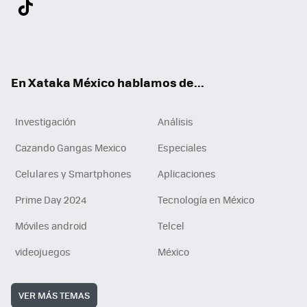
Twit
Fac
You
Inst
Tele
RSS
Flip
Link
ter
ebo
tub
agr
gra
boa
edI
Tikt
ok
e
am
m
rd
n
ok
En Xataka México hablamos de...
Investigación
Análisis
Cazando Gangas Mexico
Especiales
Celulares y Smartphones
Aplicaciones
Prime Day 2024
Tecnología en México
Móviles android
Telcel
videojuegos
México
VER MÁS TEMAS