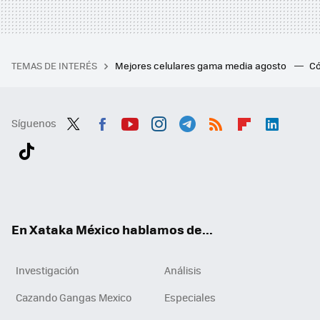
TEMAS DE INTERÉS
Mejores celulares gama media agosto
Có
Síguenos
Twit
Fac
You
Inst
Tele
RSS
Flip
Link
ter
ebo
tub
agr
gra
boa
edI
Tikt
ok
e
am
m
rd
n
ok
En Xataka México hablamos de...
Investigación
Análisis
Cazando Gangas Mexico
Especiales