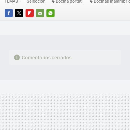
TEMAS
Selección
Bocina portátil
Bocinas inalámbri
FACEBOOK
TWITTER
FLIPBOARD
E-
WHATSAPP
MAIL
Comentarios cerrados