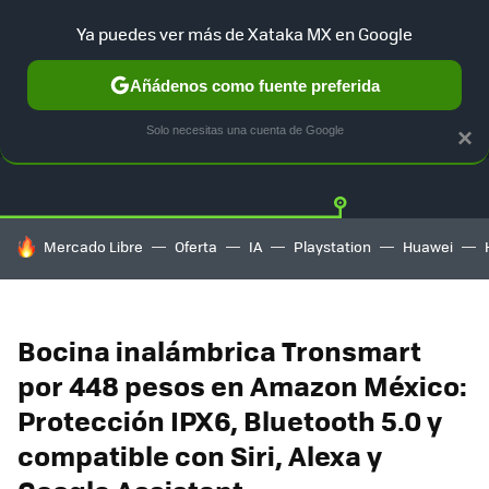
Ya puedes ver más de Xataka MX en Google
Añádenos como fuente preferida
OFERTAS
GUÍA DE COMPRAS
MERCADO LIBRE
AMAZON
Solo necesitas una cuenta de Google
×
HOY SE HABLA DE
Mercado Libre
Oferta
IA
Playstation
Huawei
Bocina inalámbrica Tronsmart
por 448 pesos en Amazon México:
Protección IPX6, Bluetooth 5.0 y
compatible con Siri, Alexa y