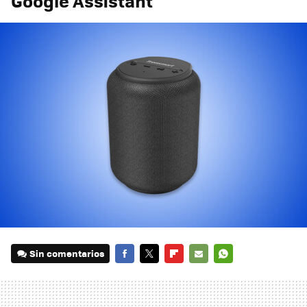
Google Assistant
Sin comentarios
FACEBOOK
TWITTER
FLIPBOARD
E-
WHATSAPP
MAIL