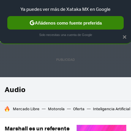
Ya puedes ver más de Xataka MX en Google
SELECCIÓN
GAMING
HOME
AUTO
TERRITORIO SAM
Añádenos como fuente preferida
Solo necesitas una cuenta de Google
×
Audio
HOY SE HABLA DE
Mercado Libre
Motorola
Oferta
Inteligencia Artificial
Marshall es un referente