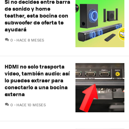
Si no decides entre barra
de sonido y home
teather, esta bocina con
subwoofer de oferta te
ayudará
COMENTARIOS
0
HACE 8 MESES
HDMI no solo trasporta
video, también audio: así
lo puedes extraer para
conectarlo a una bocina
externa
COMENTARIOS
0
HACE 10 MESES