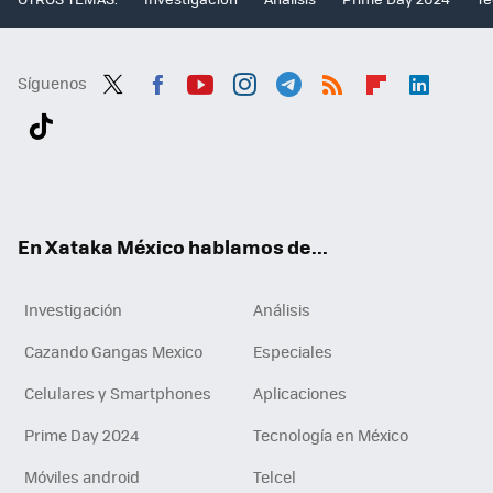
Síguenos
Twit
Fac
You
Inst
Tele
RSS
Flip
Link
ter
ebo
tub
agr
gra
boa
edI
Tikt
ok
e
am
m
rd
n
ok
En Xataka México hablamos de...
Investigación
Análisis
Cazando Gangas Mexico
Especiales
Celulares y Smartphones
Aplicaciones
Prime Day 2024
Tecnología en México
Móviles android
Telcel