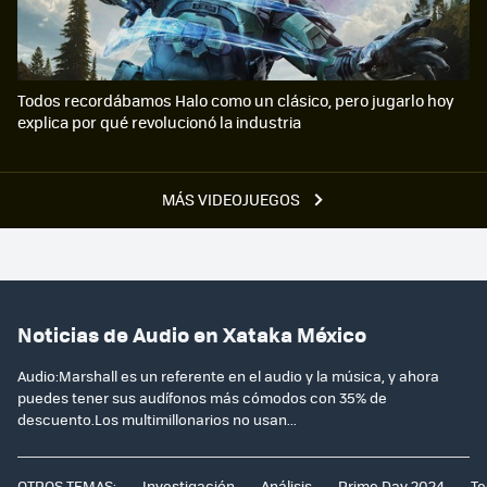
Todos recordábamos Halo como un clásico, pero jugarlo hoy
explica por qué revolucionó la industria
MÁS VIDEOJUEGOS
Noticias de Audio en Xataka México
Audio:Marshall es un referente en el audio y la música, y ahora
puedes tener sus audífonos más cómodos con 35% de
descuento.Los multimillonarios no usan...
OTROS TEMAS:
Investigación
Análisis
Prime Day 2024
Te