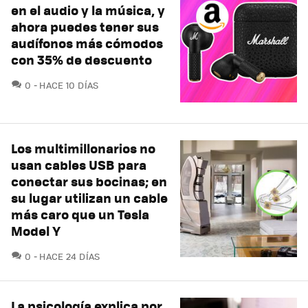
en el audio y la música, y
ahora puedes tener sus
audífonos más cómodos
con 35% de descuento
COMENTARIOS
0
HACE 10 DÍAS
Los multimillonarios no
usan cables USB para
conectar sus bocinas; en
su lugar utilizan un cable
más caro que un Tesla
Model Y
COMENTARIOS
0
HACE 24 DÍAS
La psicología explica por