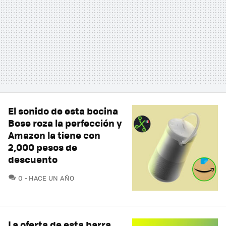
El sonido de esta bocina
Bose roza la perfección y
Amazon la tiene con
2,000 pesos de
descuento
COMENTARIOS
0
HACE UN AÑO
La oferta de esta barra