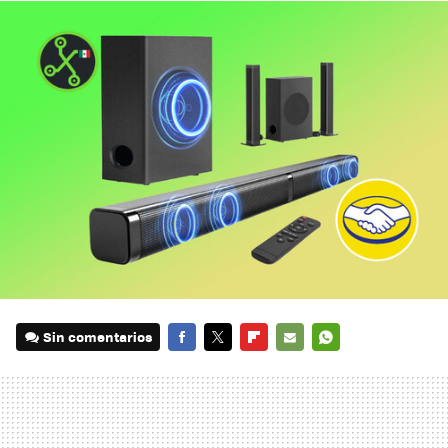
Sin comentarios
FACEBOOK
TWITTER
FLIPBOARD
E-
WHATSAPP
MAIL