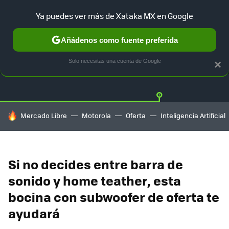
Ya puedes ver más de Xataka MX en Google
Añádenos como fuente preferida
OFERTAS
GUÍA DE COMPRAS
MERCADO LIBRE
AMAZON
Solo necesitas una cuenta de Google
×
HOY SE HABLA DE
Mercado Libre
Motorola
Oferta
Inteligencia Artificial
Si no decides entre barra de
sonido y home teather, esta
bocina con subwoofer de oferta te
ayudará