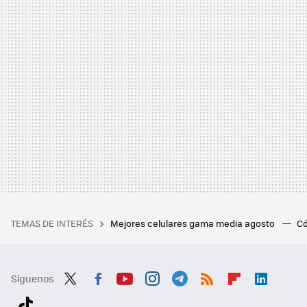
TEMAS DE INTERÉS
Mejores celulares gama media agosto
Có
Síguenos
Twit
Fac
You
Inst
Tele
RSS
Flip
Link