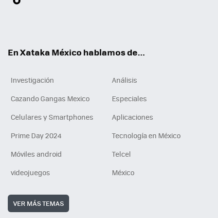
ter
ebo
tub
agr
gra
boa
edI
Tikt
ok
e
am
m
rd
n
ok
En Xataka México hablamos de...
Investigación
Análisis
Cazando Gangas Mexico
Especiales
Celulares y Smartphones
Aplicaciones
Prime Day 2024
Tecnología en México
Móviles android
Telcel
videojuegos
México
VER MÁS TEMAS