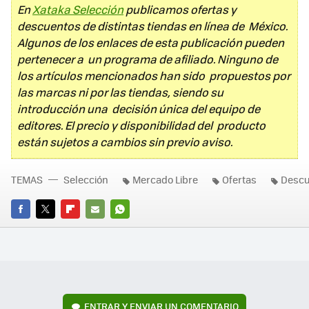
En
Xataka Selección
publicamos ofertas y
descuentos de distintas tiendas en línea de México.
Algunos de los enlaces de esta publicación pueden
pertenecer a un programa de afiliado. Ninguno de
los artículos mencionados han sido propuestos por
las marcas ni por las tiendas, siendo su
introducción una decisión única del equipo de
editores. El precio y disponibilidad del producto
están sujetos a cambios sin previo aviso.
TEMAS
Selección
Mercado Libre
Ofertas
Descu
FACEBOOK
TWITTER
FLIPBOARD
E-
WHATSAPP
MAIL
ENTRAR Y ENVIAR UN COMENTARIO