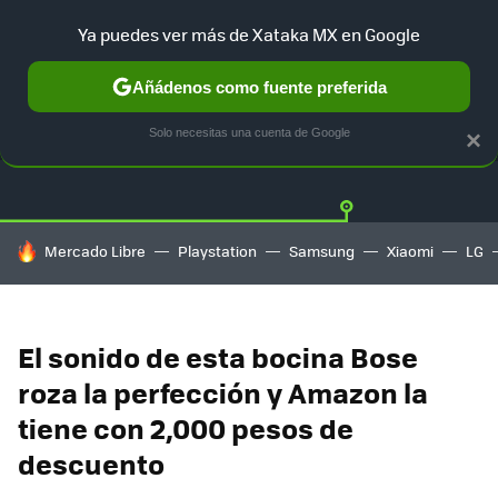
Ya puedes ver más de Xataka MX en Google
Añádenos como fuente preferida
OFERTAS
GUÍA DE COMPRAS
MERCADO LIBRE
AMAZON
Solo necesitas una cuenta de Google
×
HOY SE HABLA DE
Mercado Libre
Playstation
Samsung
Xiaomi
LG
El sonido de esta bocina Bose
roza la perfección y Amazon la
tiene con 2,000 pesos de
descuento