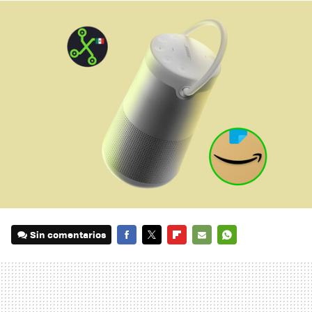
Sin comentarios
FACEBOOK
TWITTER
FLIPBOARD
E-
WHATSAPP
MAIL