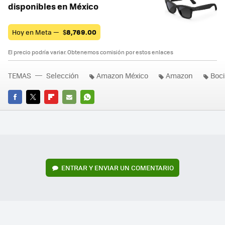
disponibles en México
Hoy en Meta —
$
8,769.00
El precio podría variar. Obtenemos comisión por estos enlaces
TEMAS
Selección
Amazon México
Amazon
Boci
FACEBOOK
TWITTER
FLIPBOARD
E-
WHATSAPP
MAIL
ENTRAR Y ENVIAR UN COMENTARIO