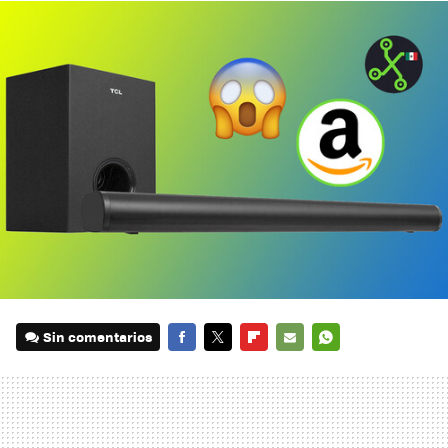
Sin comentarios
FACEBOOK
TWITTER
FLIPBOARD
E-
WHATSAPP
MAIL