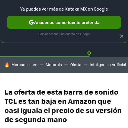
Ya puedes ver más de Xataka MX en Google
Añádenos como fuente preferida
OFERTAS
GUÍA DE COMPRAS
MERCADO LIBRE
AMAZON
Solo necesitas una cuenta de Google
×
HOY SE HABLA DE
Mercado Libre
Motorola
Oferta
Inteligencia Artificial
La oferta de esta barra de sonido
TCL es tan baja en Amazon que
casi iguala el precio de su versión
de segunda mano