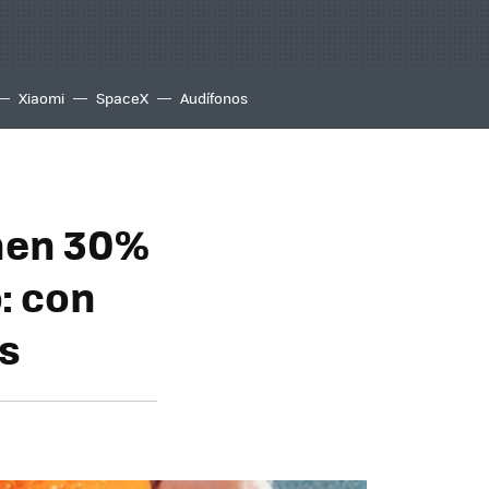
Xiaomi
SpaceX
Audífonos
nen 30%
: con
es