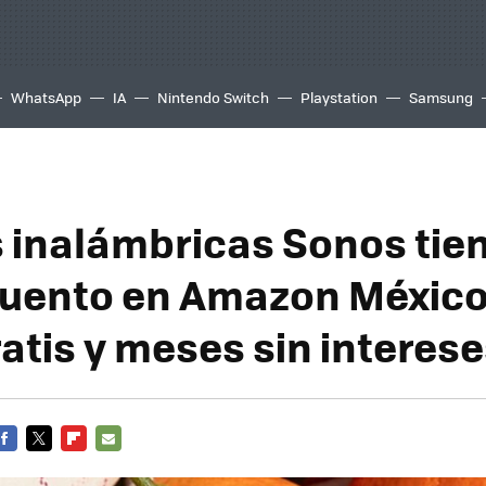
WhatsApp
IA
Nintendo Switch
Playstation
Samsung
 inalámbricas Sonos tie
uento en Amazon México
atis y meses sin interes
FACEBOOK
TWITTER
FLIPBOARD
E-