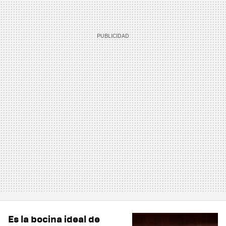
Es la bocina ideal de