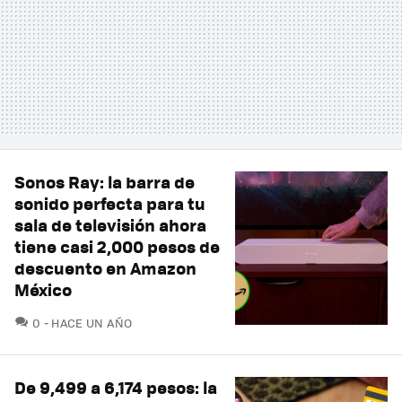
Sonos Ray: la barra de
sonido perfecta para tu
sala de televisión ahora
tiene casi 2,000 pesos de
descuento en Amazon
México
COMENTARIOS
0
HACE UN AÑO
De 9,499 a 6,174 pesos: la