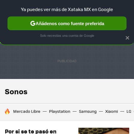
Ya puedes ver más de Xataka MX en Google
SELECCIÓN
GAMING
HOME
AUTO
TERRITORIO SAM
Añádenos como fuente preferida
Solo necesitas una cuenta de Google
×
Sonos
HOY SE HABLA DE
Mercado Libre
Playstation
Samsung
Xiaomi
LG
Por si se te pasó en