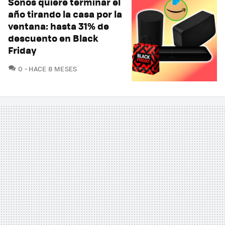
Sonos quiere terminar el
año tirando la casa por la
ventana: hasta 31% de
descuento en Black
Friday
COMENTARIOS
0
HACE 8 MESES