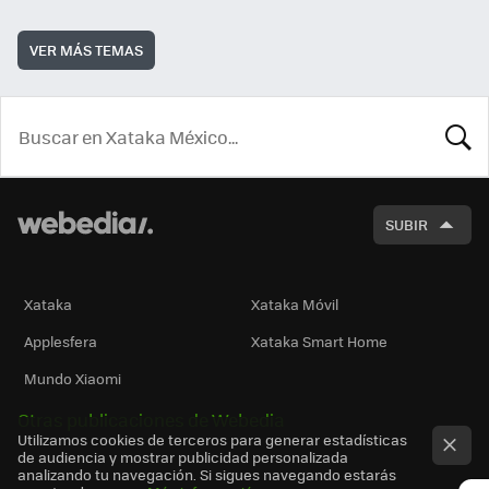
VER MÁS TEMAS
BUSCA
SUBIR
Xataka
Xataka Móvil
Applesfera
Xataka Smart Home
Mundo Xiaomi
Otras publicaciones de Webedia
Utilizamos cookies de terceros para generar estadísticas
de audiencia y mostrar publicidad personalizada
analizando tu navegación. Si sigues navegando estarás