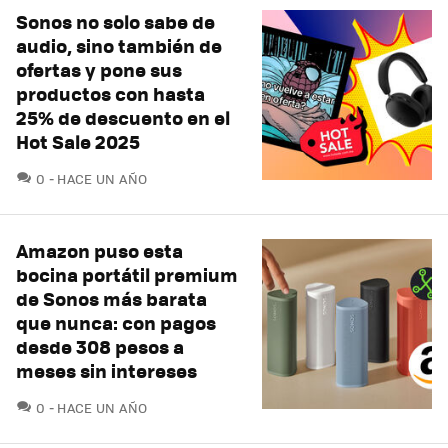
Sonos no solo sabe de
audio, sino también de
ofertas y pone sus
productos con hasta
25% de descuento en el
Hot Sale 2025
COMENTARIOS
0
HACE UN AÑO
Amazon puso esta
bocina portátil premium
de Sonos más barata
que nunca: con pagos
desde 308 pesos a
meses sin intereses
COMENTARIOS
0
HACE UN AÑO