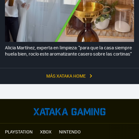
Alicia Martínez, experta en limpieza: "para que la casa siempre
huela bien, rocío este aromatizante casero sobre las cortinas"
MÁS XATAKA HOME
PLAYSTATION
XBOX
NINTENDO