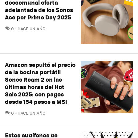
descomunal oferta
adelantada de los Sonos
Ace por Prime Day 2025
COMENTARIOS
0
HACE UN AÑO
Amazon sepultó el precio
de la bocina portátil
Sonos Roam 2 en las
últimas horas del Hot
Sale 2025: con pagos
desde 154 pesos a MSI
COMENTARIOS
0
HACE UN AÑO
Estos audífonos de