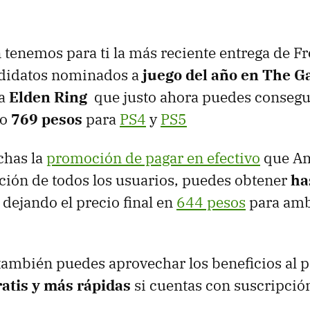
tenemos para ti la más reciente entrega de F
ndidatos nominados a
juego del año en The 
a
Elden Ring
que justo ahora puedes consegu
lo
769 pesos
para
PS4
y
PS5
chas la
promoción de pagar en efectivo
que Am
ción de todos los usuarios, puedes obtener
ha
, dejando el precio final en
644 pesos
para amb
también puedes aprovechar los beneficios al p
ratis y más rápidas
si cuentas con suscripció