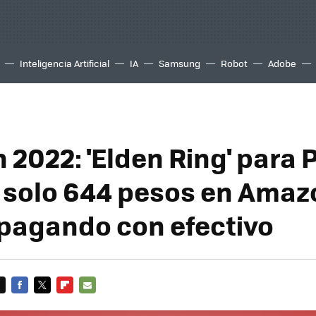
Inteligencia Artificial
IA
Samsung
Robot
Adobe
 2022: 'Elden Ring' para 
 solo 644 pesos en Amaz
pagando con efectivo
FACEBOOK
TWITTER
FLIPBOARD
E-