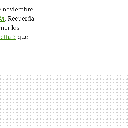
de noviembre
ón
. Recuerda
ner los
etta 3
que