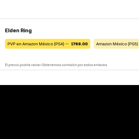
Elden Ring
PVP en Amazon México (PS4) —
$
769.00
Amazon México (PS5
El precio podría variar. Obtenemos comisión por estos enlaces