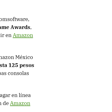
romsoftware,
Game Awards
,
ir en
Amazon
azon México
sta 125 pesos
as consolas
agar en línea
n de
Amazon