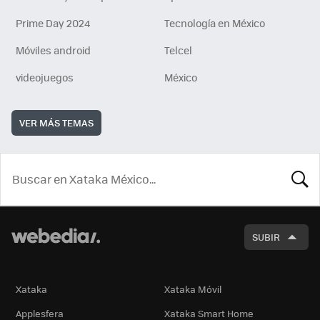
Prime Day 2024
Tecnología en México
Móviles android
Telcel
videojuegos
México
VER MÁS TEMAS
BUSCA
SUBIR
Xataka
Xataka Móvil
Applesfera
Xataka Smart Home