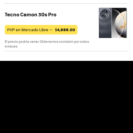
Tecno Camon 30s Pro
PVP en Mercado Libre —
$
4,689.00
El precio podría variar. Obtenemos comisión por estos
enlaces