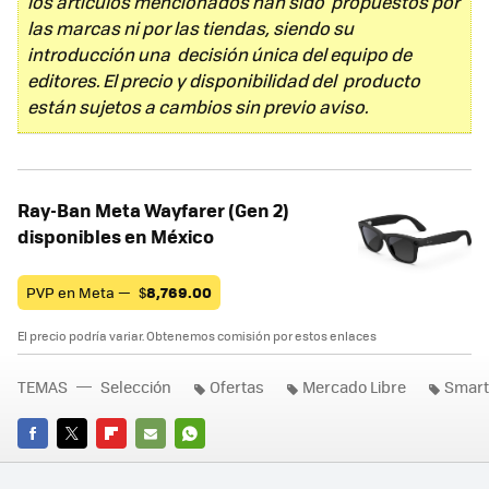
los artículos mencionados han sido propuestos por
las marcas ni por las tiendas, siendo su
introducción una decisión única del equipo de
editores. El precio y disponibilidad del producto
están sujetos a cambios sin previo aviso.
Ray-Ban Meta Wayfarer (Gen 2)
disponibles en México
PVP en Meta —
$
8,769.00
El precio podría variar. Obtenemos comisión por estos enlaces
TEMAS
Selección
Ofertas
Mercado Libre
Smar
FACEBOOK
TWITTER
FLIPBOARD
E-
WHATSAPP