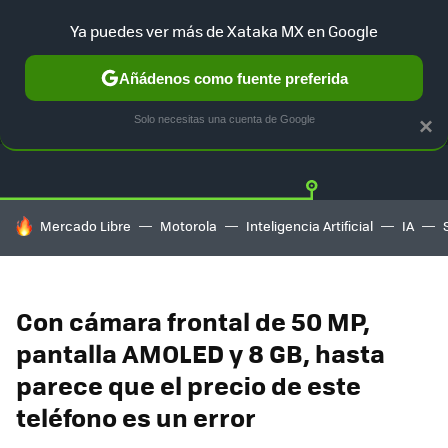
Ya puedes ver más de Xataka MX en Google
Añádenos como fuente preferida
OFERTAS
GUÍA DE COMPRAS
MERCADO LIBRE
AMAZON
Solo necesitas una cuenta de Google
×
HOY SE HABLA DE
Mercado Libre
Motorola
Inteligencia Artificial
IA
Con cámara frontal de 50 MP,
pantalla AMOLED y 8 GB, hasta
parece que el precio de este
teléfono es un error