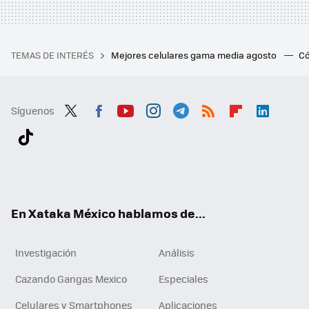
TEMAS DE INTERÉS
Mejores celulares gama media agosto
Có
Síguenos
Twit
Fac
You
Inst
Tele
RSS
Flip
Link
ter
ebo
tub
agr
gra
boa
edI
Tikt
ok
e
am
m
rd
n
ok
En Xataka México hablamos de...
Investigación
Análisis
Cazando Gangas Mexico
Especiales
Celulares y Smartphones
Aplicaciones