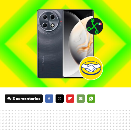
3 comentarios
FACEBOOK
TWITTER
FLIPBOARD
E-
WHATSAPP
MAIL