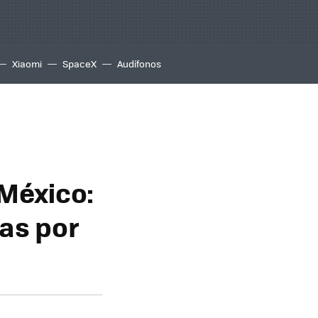
Xiaomi
SpaceX
Audífonos
México:
das por