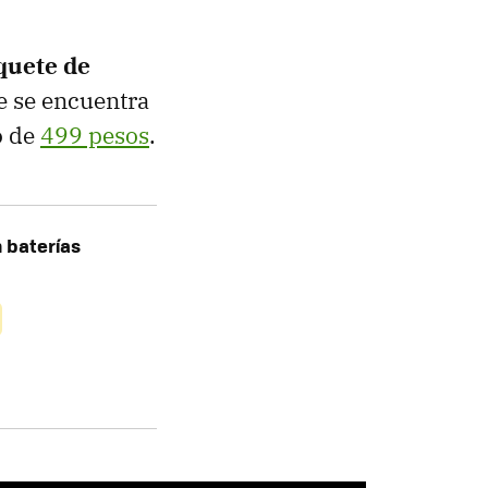
quete de
 se encuentra
o de
499 pesos
.
 baterías