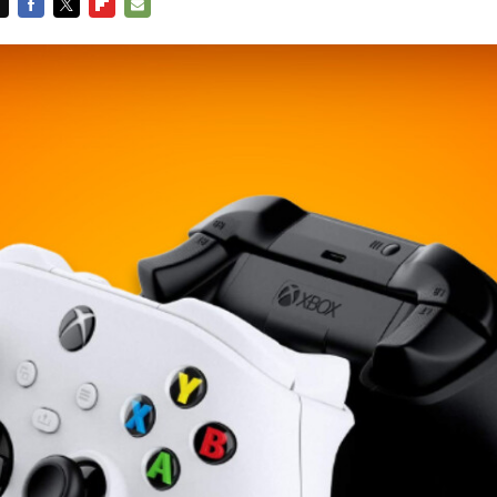
FACEBOOK
TWITTER
FLIPBOARD
E-
MAIL