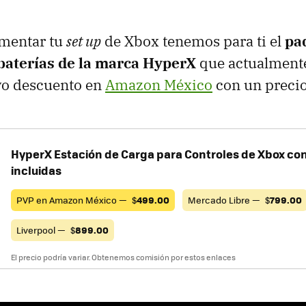
mentar tu
set up
de Xbox tenemos para ti el
pa
baterías de la marca HyperX
que actualmente
vo descuento en
Amazon México
con un preci
HyperX Estación de Carga para Controles de Xbox con
incluidas
PVP en Amazon México —
$
499.00
Mercado Libre —
$
799.00
Liverpool —
$
899.00
El precio podría variar. Obtenemos comisión por estos enlaces