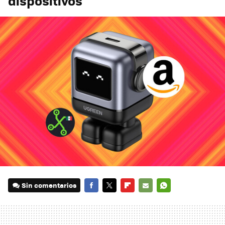
dispositivos
Sin comentarios
FACEBOOK
TWITTER
FLIPBOARD
E-
WHATSAPP
MAIL