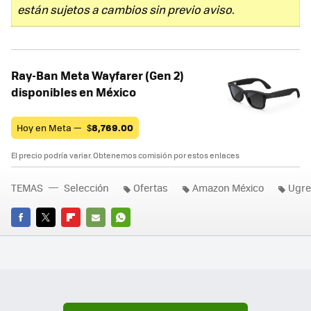
están sujetos a cambios sin previo aviso.
Ray-Ban Meta Wayfarer (Gen 2)
disponibles en México
Hoy en Meta —
$
8,769.00
El precio podría variar. Obtenemos comisión por estos enlaces
TEMAS
Selección
Ofertas
Amazon México
Ugr
FACEBOOK
TWITTER
FLIPBOARD
E-
WHATSAPP
MAIL