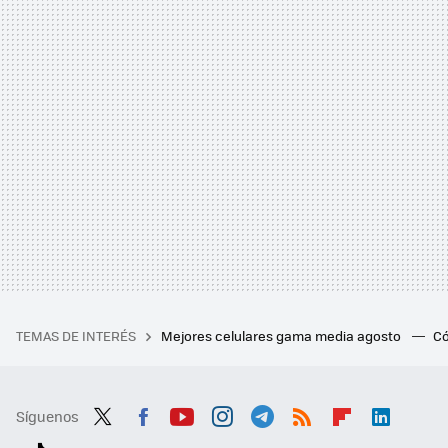
TEMAS DE INTERÉS
Mejores celulares gama media agosto
Có
Síguenos
Twit
Fac
You
Inst
Tele
RSS
Flip
Link