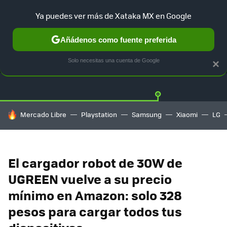
Ya puedes ver más de Xataka MX en Google
Añádenos como fuente preferida
OFERTAS
GUÍA DE COMPRAS
MERCADO LIBRE
AMAZON
Solo necesitas una cuenta de Google
×
HOY SE HABLA DE
Mercado Libre
Playstation
Samsung
Xiaomi
LG
El cargador robot de 30W de
UGREEN vuelve a su precio
mínimo en Amazon: solo 328
pesos para cargar todos tus