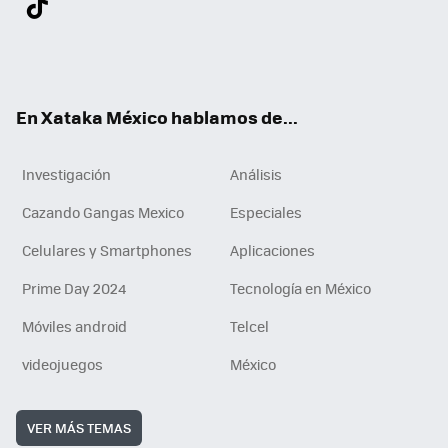
ter
ebo
tub
agr
gra
boa
edI
Tikt
ok
e
am
m
rd
n
ok
En Xataka México hablamos de...
Investigación
Análisis
Cazando Gangas Mexico
Especiales
Celulares y Smartphones
Aplicaciones
Prime Day 2024
Tecnología en México
Móviles android
Telcel
videojuegos
México
VER MÁS TEMAS