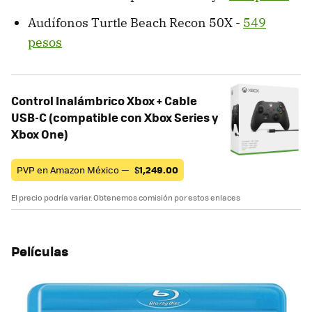
Audífonos Turtle Beach Recon 50X -
549
pesos
Control Inalámbrico Xbox + Cable
USB-C (compatible con Xbox Series y
Xbox One)
PVP en Amazon México —
$
1,249.00
El precio podría variar. Obtenemos comisión por estos enlaces
Películas