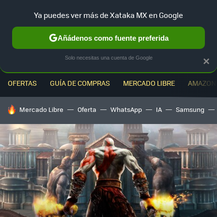
Ya puedes ver más de Xataka MX en Google
MENÚ
NUEVO
Añádenos como fuente preferida
Solo necesitas una cuenta de Google
×
OFERTAS
GUÍA DE COMPRAS
MERCADO LIBRE
AMAZON
HOY SE HABLA DE
Mercado Libre
Oferta
WhatsApp
IA
Samsung