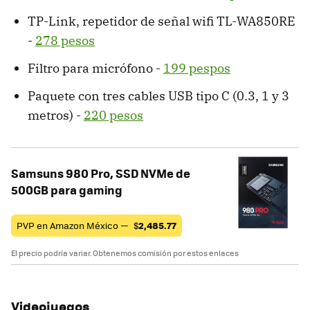
TP-Link, repetidor de señal wifi TL-WA850RE
-
278 pesos
Filtro para micrófono -
199 pespos
Paquete con tres cables USB tipo C (0.3, 1 y 3
metros) -
220 pesos
Samsuns 980 Pro, SSD NVMe de
500GB para gaming
PVP en Amazon México —
$
2,485.77
El precio podría variar. Obtenemos comisión por estos enlaces
Videojuegos