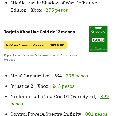
Middle-Earth: Shadow of War Definitive
Edition - Xbox -
275 pesos
Tarjeta Xbox Live Gold de 12 meses
PVP en Amazon México —
$
899.00
El precio podría variar. Obtenemos comisión por estos
enlaces
Metal Gar survive - PS4 -
295 pesos
Injustice 2 - Xbox -
245 pesos
Nintendo Labo Toy-Con 01 (Variety kit) -
399
pesos
Control PowerA Spectra Inifinity -
801 pesos