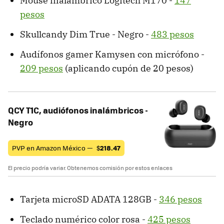
Mouse inalámbrico Logitech M170 -
147
pesos
Skullcandy Dim True - Negro -
483 pesos
Audífonos gamer Kamysen con micrófono -
209 pesos
(aplicando cupón de 20 pesos)
QCY T1C, audiófonos inalámbricos -
Negro
PVP en Amazon México —
$
218.47
El precio podría variar. Obtenemos comisión por estos enlaces
Tarjeta microSD ADATA 128GB -
346 pesos
Teclado numérico color rosa -
425 pesos