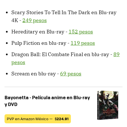
Scary Stories To Tell In The Dark en Blu-ray
4K -
249 pesos
Hereditary en Blu-ray -
152 pesos
Pulp Fiction en blu-ray -
119 pesos
Dragon Ball: El Combate Final en blu-ray -
89
pesos
Scream en blu-ray -
69 pesos
Bayonetta - Película anime en Blu-ray
y DVD
PVP en Amazon México —
$
224.91