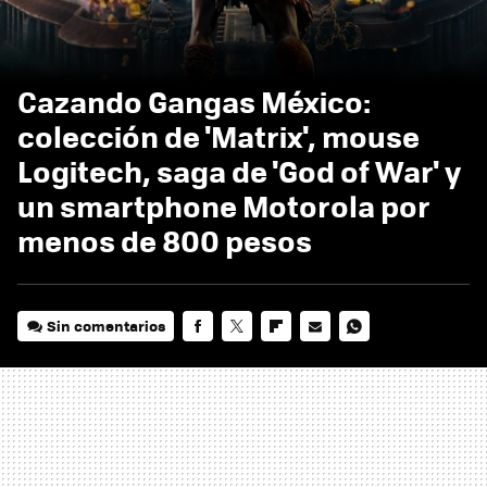
Cazando Gangas México:
colección de 'Matrix', mouse
Logitech, saga de 'God of War' y
un smartphone Motorola por
menos de 800 pesos
Sin comentarios
FACEBOOK
TWITTER
FLIPBOARD
E-
WHATSAPP
MAIL