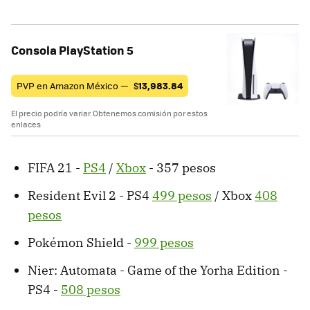
Consola PlayStation 5
PVP en Amazon México —
$
13,983.84
El precio podría variar. Obtenemos comisión por estos
enlaces
FIFA 21 -
PS4
/
Xbox
- 357 pesos
Resident Evil 2 - PS4
499 pesos
/ Xbox
408
pesos
Pokémon Shield -
999 pesos
Nier: Automata - Game of the Yorha Edition -
PS4 -
508 pesos