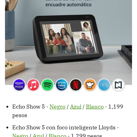
Echo Show 5 -
Negro
/
Azul
/
Blanco
- 1,199
pesos
Echo Show 5 con foco inteligente Lloyds -
Negro
/
Azul
/
Blanco
- 1,299 pesos