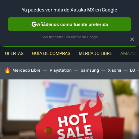
Ya puedes ver más de Xataka MX en Google
MENÚ
NUEVO
Añádenos como fuente preferida
Solo necesitas una cuenta de Google
×
OFERTAS
GUÍA DE COMPRAS
MERCADO LIBRE
AMAZON
HOY SE HABLA DE
Mercado Libre
Playstation
Samsung
Xiaomi
LG