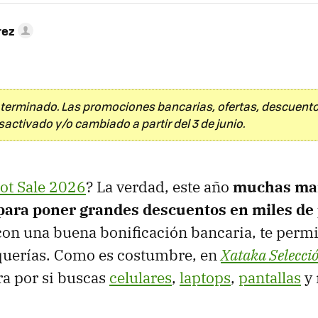
rez
 terminado. Las promociones bancarias, ofertas, descuent
ctivado y/o cambiado a partir del 3 de junio.
ot Sale 2026
? La verdad, este año
muchas ma
ara poner grandes descuentos en miles de
on una buena bonificación bancaria, te permi
 querías. Como es costumbre, en
Xataka Selecci
a por si buscas
celulares
,
laptops
,
pantallas
y 