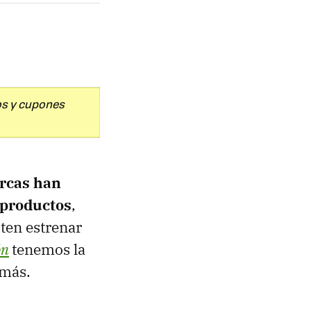
os y cupones
rcas han
 productos
,
ten estrenar
ón
tenemos la
más.