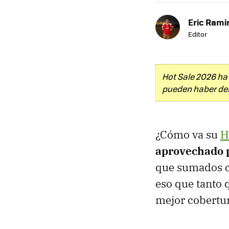
Eric Rami
Editor
Hot Sale 2026 ha
pueden haber desa
¿Cómo va su
H
aprovechado p
que sumados c
eso que tanto
mejor cobertur