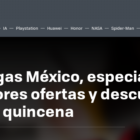
IA
Playstation
Huawei
Honor
NASA
Spider-Man
s México, especia
ores ofertas y des
a quincena