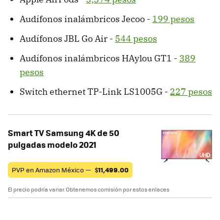
Audífonos inalámbricos Jecoo -
199 pesos
Audífonos JBL Go Air -
544 pesos
Audífonos inalámbricos HAylou GT1 -
389
pesos
Switch ethernet TP-Link LS1005G -
227 pesos
Smart TV Samsung 4K de 50
pulgadas modelo 2021
PVP en Amazon México —
$
11,499.00
El precio podría variar. Obtenemos comisión por estos enlaces