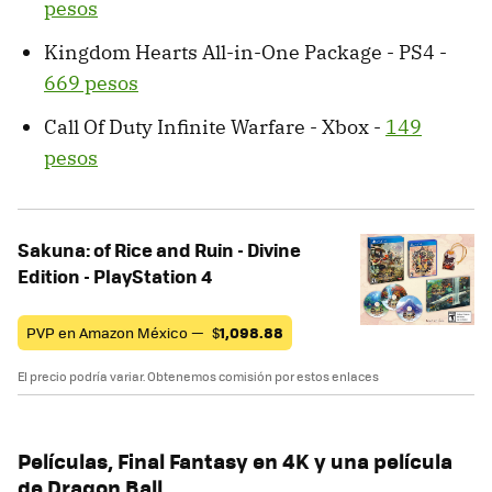
pesos
Kingdom Hearts All-in-One Package - PS4 -
669 pesos
Call Of Duty Infinite Warfare - Xbox -
149
pesos
Sakuna: of Rice and Ruin - Divine
Edition - PlayStation 4
PVP en Amazon México —
$
1,098.88
El precio podría variar. Obtenemos comisión por estos enlaces
Películas, Final Fantasy en 4K y una película
de Dragon Ball