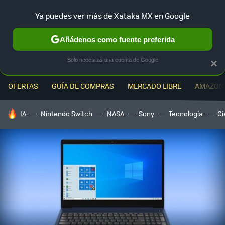
Ya puedes ver más de Xataka MX en Google
MENÚ
NUEVO
Añádenos como fuente preferida
Solo necesitas una cuenta de Google
×
OFERTAS
GUÍA DE COMPRAS
MERCADO LIBRE
AMAZON
HOY SE HABLA DE
IA
Nintendo Switch
NASA
Sony
Tecnología
Ci