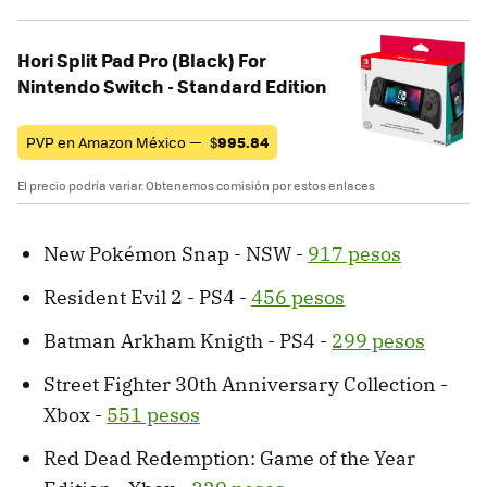
Hori Split Pad Pro (Black) For
Nintendo Switch - Standard Edition
PVP en Amazon México —
$
995.84
El precio podría variar. Obtenemos comisión por estos enlaces
New Pokémon Snap - NSW -
917 pesos
Resident Evil 2 - PS4 -
456 pesos
Batman Arkham Knigth - PS4 -
299 pesos
Street Fighter 30th Anniversary Collection -
Xbox -
551 pesos
Red Dead Redemption: Game of the Year