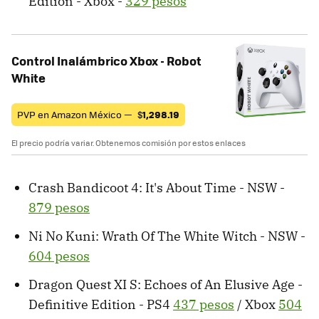
Edition - Xbox -
329 pesos
Control Inalámbrico Xbox - Robot
White
PVP en Amazon México —
$
1,298.19
El precio podría variar. Obtenemos comisión por estos enlaces
Crash Bandicoot 4: It's About Time - NSW -
879 pesos
Ni No Kuni: Wrath Of The White Witch - NSW -
604 pesos
Dragon Quest XI S: Echoes of An Elusive Age -
Definitive Edition - PS4
437 pesos
/ Xbox
504