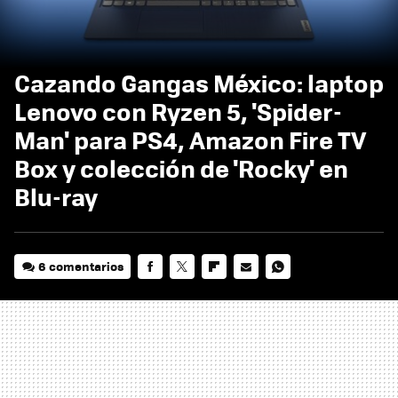
Cazando Gangas México: laptop
Lenovo con Ryzen 5, 'Spider-
Man' para PS4, Amazon Fire TV
Box y colección de 'Rocky' en
Blu-ray
6 comentarios
FACEBOOK
TWITTER
FLIPBOARD
E-
WHATSAPP
MAIL