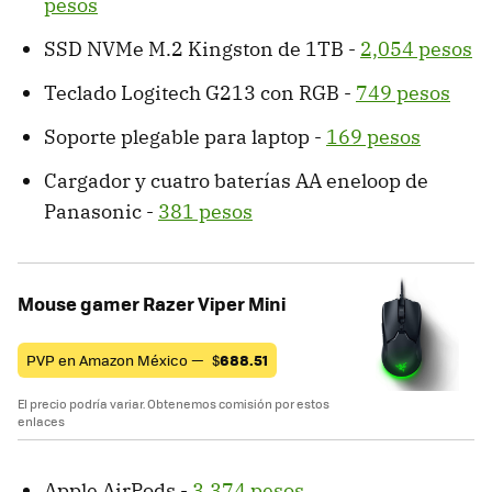
pesos
SSD NVMe M.2 Kingston de 1TB -
2,054 pesos
Teclado Logitech G213 con RGB -
749 pesos
Soporte plegable para laptop -
169 pesos
Cargador y cuatro baterías AA eneloop de
Panasonic -
381 pesos
Mouse gamer Razer Viper Mini
PVP en Amazon México —
$
688.51
El precio podría variar. Obtenemos comisión por estos
enlaces
Apple AirPods -
3,374 pesos