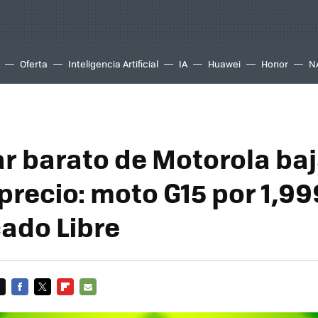
Oferta
Inteligencia Artificial
IA
Huawei
Honor
N
lar barato de Motorola ba
precio: moto G15 por 1,9
ado Libre
FACEBOOK
TWITTER
FLIPBOARD
E-