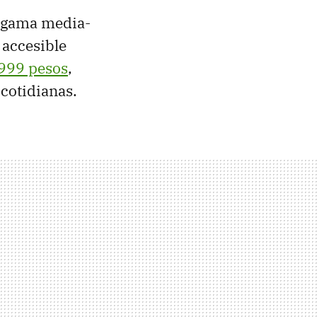
a gama media-
 accesible
999 pesos
,
cotidianas.