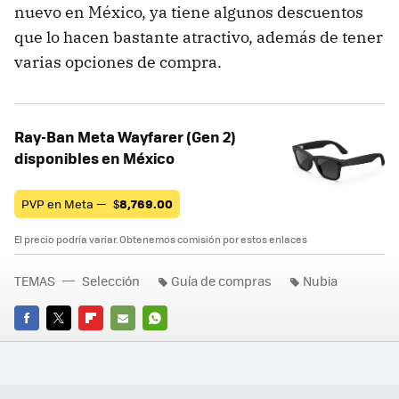
nuevo en México, ya tiene algunos descuentos
que lo hacen bastante atractivo, además de tener
varias opciones de compra.
Ray-Ban Meta Wayfarer (Gen 2)
disponibles en México
PVP en Meta —
$
8,769.00
El precio podría variar. Obtenemos comisión por estos enlaces
TEMAS
Selección
Guía de compras
Nubia
FACEBOOK
TWITTER
FLIPBOARD
E-
WHATSAPP
MAIL