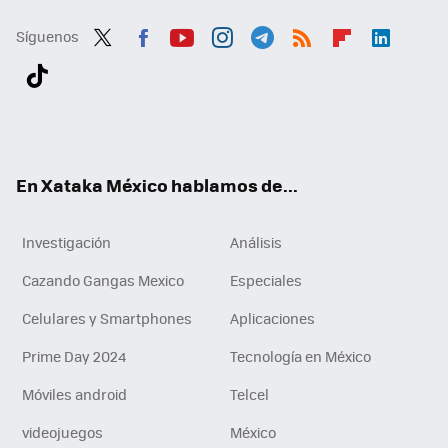
Síguenos
Twit
Fac
You
Inst
Tele
RSS
Flip
Link
ter
ebo
tub
agr
gra
boa
edI
Tikt
ok
e
am
m
rd
n
ok
En Xataka México hablamos de...
Investigación
Análisis
Cazando Gangas Mexico
Especiales
Celulares y Smartphones
Aplicaciones
Prime Day 2024
Tecnología en México
Móviles android
Telcel
videojuegos
México