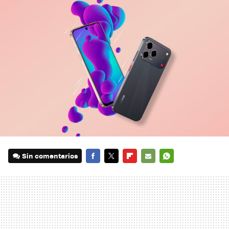
Sin comentarios
FACEBOOK
TWITTER
FLIPBOARD
E-
WHATSAPP
MAIL