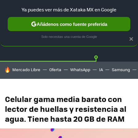
Ya puedes ver más de Xataka MX en Google
Añádenos como fuente preferida
OFERTAS
GUÍA DE COMPRAS
MERCADO LIBRE
AMAZON
Solo necesitas una cuenta de Google
×
HOY SE HABLA DE
Mercado Libre
Oferta
WhatsApp
IA
Samsung
Celular gama media barato con
lector de huellas y resistencia al
agua. Tiene hasta 20 GB de RAM