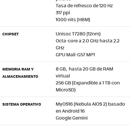
Tasa de refresco de 120 Hz
317 ppi
1000 nits (HBM)
Unisoc T7280 (12nm)
CHIPSET
Octa-core a 2.0 GHz hasta 2.2
GHz
GPU Mali-G57 MP1
8 GB, hasta 20 GB de RAM
MEMORIA RAM Y
virtual
ALMACENAMIENTO
256 GB (Expandible a 1 TB con
MicroSD)
MyOS16 (Nebula AIOS 2) basado
SISTEMA OPERATIVO
en Android 16
Google Gemini