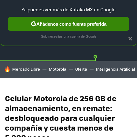
Ya puedes ver más de Xataka MX en Google
Añádenos como fuente preferida
OFERTAS
GUÍA DE COMPRAS
MERCADO LIBRE
AMAZON
Solo necesitas una cuenta de Google
×
HOY SE HABLA DE
Mercado Libre
Motorola
Oferta
Inteligencia Artificial
Celular Motorola de 256 GB de
almacenamiento, en remate:
desbloqueado para cualquier
compañía y cuesta menos de