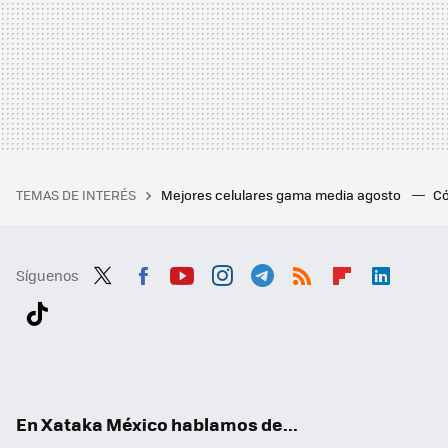
TEMAS DE INTERÉS
Mejores celulares gama media agosto
Có
Síguenos
Twit
Fac
You
Inst
Tele
RSS
Flip
Link
ter
ebo
tub
agr
gra
boa
edI
Tikt
ok
e
am
m
rd
n
ok
En Xataka México hablamos de...