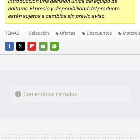
introducción una decisión única del equipo de
editores. El precio y disponibilidad del producto
están sujetos a cambios sin previo aviso.
TEMAS
Selección
Ofertas
Descuentos
Motorol
FACEBOOK
TWITTER
FLIPBOARD
E-
WHATSAPP
MAIL
Comentarios cerrados