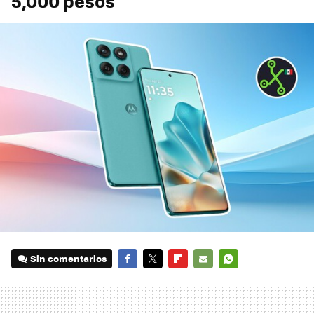
5,000 pesos
Sin comentarios
FACEBOOK
TWITTER
FLIPBOARD
E-
WHATSAPP
MAIL