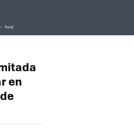
Ford
imitada
r en
 de