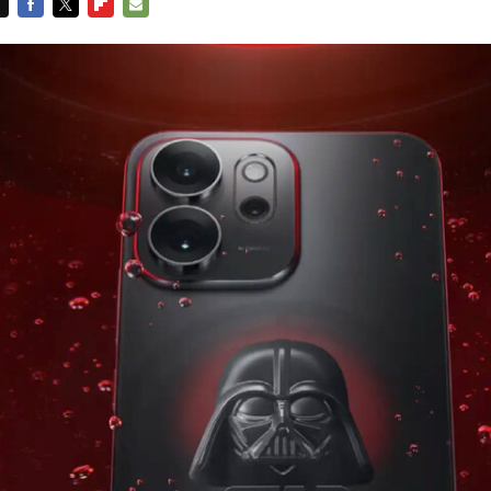
FACEBOOK
TWITTER
FLIPBOARD
E-
MAIL