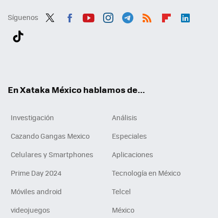
Síguenos
Twit
Fac
You
Inst
Tele
RSS
Flip
Link
ter
ebo
tub
agr
gra
boa
edI
Tikt
ok
e
am
m
rd
n
ok
En Xataka México hablamos de...
Investigación
Análisis
Cazando Gangas Mexico
Especiales
Celulares y Smartphones
Aplicaciones
Prime Day 2024
Tecnología en México
Móviles android
Telcel
videojuegos
México