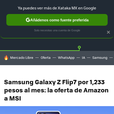
Ya puedes ver más de Xataka MX en Google
Añádenos como fuente preferida
OFERTAS
GUÍA DE COMPRAS
MERCADO LIBRE
AMAZON
Solo necesitas una cuenta de Google
×
HOY SE HABLA DE
Mercado Libre
Oferta
WhatsApp
IA
Samsung
Samsung Galaxy Z Flip7 por 1,233
pesos al mes: la oferta de Amazon
a MSI