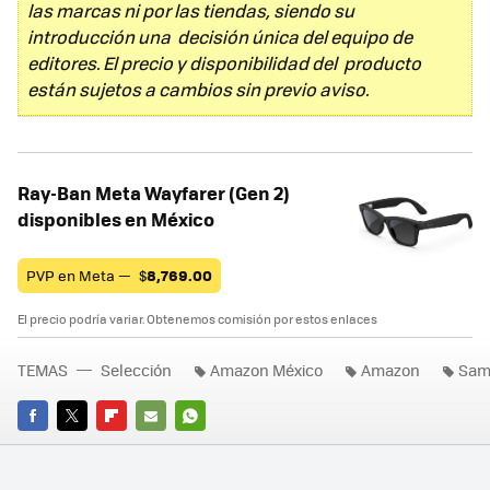
las marcas ni por las tiendas, siendo su
introducción una decisión única del equipo de
editores. El precio y disponibilidad del producto
están sujetos a cambios sin previo aviso.
Ray-Ban Meta Wayfarer (Gen 2)
disponibles en México
PVP en Meta —
$
8,769.00
El precio podría variar. Obtenemos comisión por estos enlaces
TEMAS
Selección
Amazon México
Amazon
Sam
FACEBOOK
TWITTER
FLIPBOARD
E-
WHATSAPP
MAIL