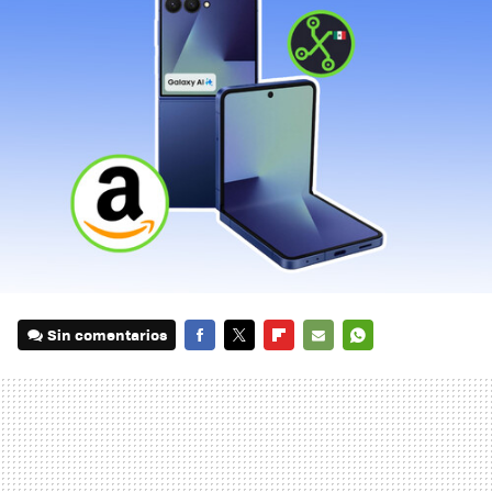
Sin comentarios
FACEBOOK
TWITTER
FLIPBOARD
E-
WHATSAPP
MAIL