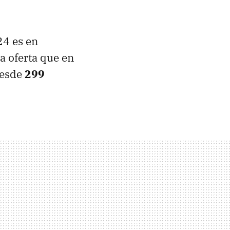
24 es en
a oferta que en
esde
299