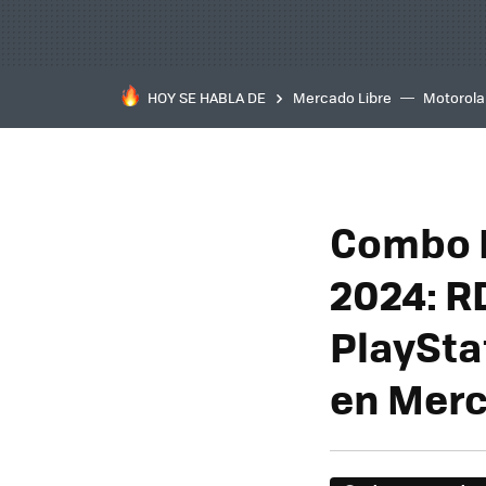
HOY SE HABLA DE
Mercado Libre
Motorola
Combo R
2024: R
PlaySta
en Merc