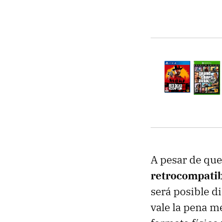
A pesar de que
retrocompatib
será posible d
vale la pena m