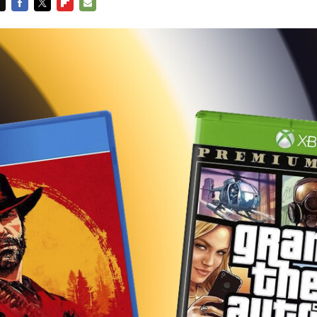
FACEBOOK
TWITTER
FLIPBOARD
E-
MAIL