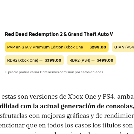
Red Dead Redemption 2 & Grand Theft Auto V
PVP en GTA V Premium Edition (Xbox One —
$
299.00
GTA V (PS
RDR2 (Xbox One) —
$
399.00
RDR2 (PS4) —
$
499.00
El precio podría variar. Obtenemos comisión por estos enlaces
 estas son versiones de Xbox One y PS4, amba
ilidad con la actual generación de consolas
isfrutarlas con mejoras gráficas y de rendimie
encionar que en todos los casos los títulos son