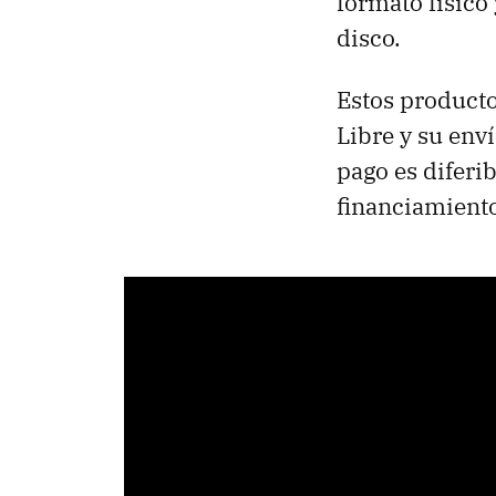
formato físico 
disco.
Estos product
Libre y su env
pago es diferi
financiamiento 