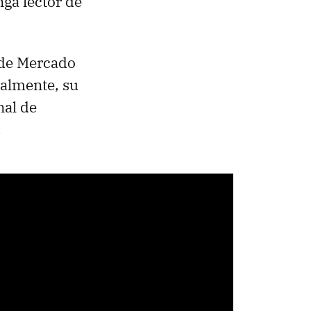
nga lector de
de Mercado
nalmente, su
nal de
.