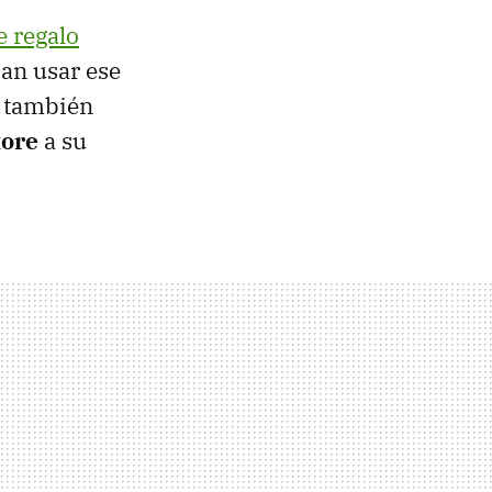
e regalo
an usar ese
también
tore
a su