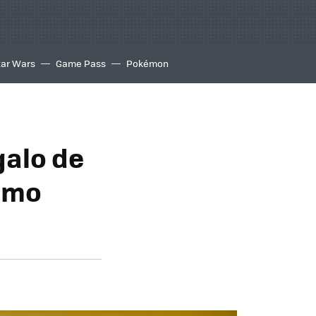
tar Wars
Game Pass
Pokémon
galo de
timo