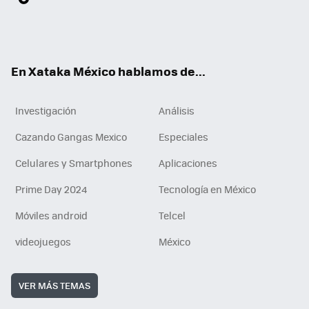
ter
ebo
tub
agr
gra
boa
edI
Tikt
ok
e
am
m
rd
n
ok
En Xataka México hablamos de...
Investigación
Análisis
Cazando Gangas Mexico
Especiales
Celulares y Smartphones
Aplicaciones
Prime Day 2024
Tecnología en México
Móviles android
Telcel
videojuegos
México
VER MÁS TEMAS