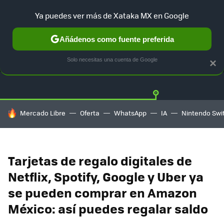
Ya puedes ver más de Xataka MX en Google
Añádenos como fuente preferida
OFERTAS
GUÍA DE COMPRAS
MERCADO LIBRE
AMAZON
Solo necesitas una cuenta de Google
×
HOY SE HABLA DE
Mercado Libre
Oferta
WhatsApp
IA
Nintendo Swi
Tarjetas de regalo digitales de
Netflix, Spotify, Google y Uber ya
se pueden comprar en Amazon
México: así puedes regalar saldo