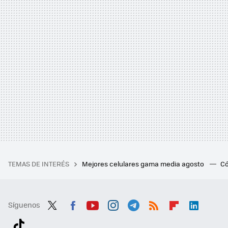
TEMAS DE INTERÉS
Mejores celulares gama media agosto
Có
Síguenos
Twit
Fac
You
Inst
Tele
RSS
Flip
Link