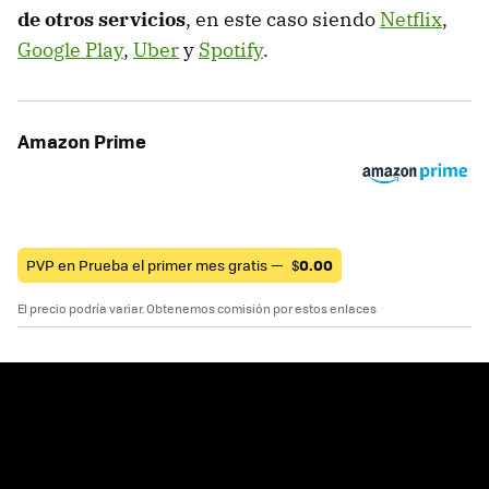
de otros servicios
, en este caso siendo
Netflix
,
Google Play
,
Uber
y
Spotify
.
Amazon Prime
PVP en Prueba el primer mes gratis —
$
0.00
El precio podría variar. Obtenemos comisión por estos enlaces