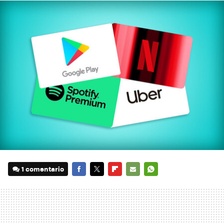
1 comentario
FACEBOOK
TWITTER
FLIPBOARD
E-
WHATSAPP
MAIL