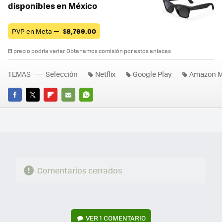
disponibles en México
PVP en Meta —
$
8,769.00
El precio podría variar. Obtenemos comisión por estos enlaces
TEMAS
Selección
Netflix
Google Play
Amazon M
FACEBOOK
TWITTER
FLIPBOARD
E-
WHATSAPP
MAIL
Comentarios cerrados
VER
1 COMENTARIO