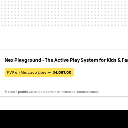
Nex Playground - The Active Play System for Kids & Fa
PVP en Mercado Libre —
$
4,087.00
El precio podría variar. Obtenemos comisión por estos enlaces