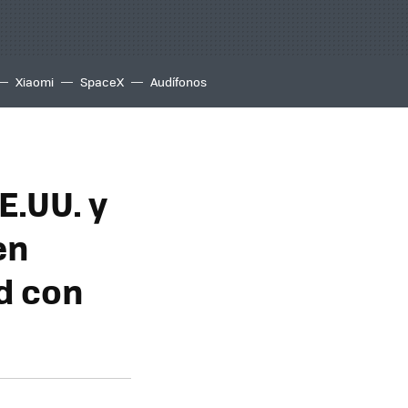
Xiaomi
SpaceX
Audífonos
E.UU. y
en
d con