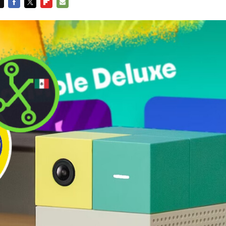
FACEBOOK
TWITTER
FLIPBOARD
E-
MAIL