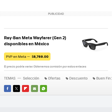
Ray-Ban Meta Wayfarer (Gen 2)
disponibles en México
PVP en Meta —
$
8,769.00
El precio podría variar. Obtenemos comisión por estos enlaces
TEMAS
Selección
Ofertas
Descuento
Buen Fin
FACEBOOK
TWITTER
FLIPBOARD
E-
WHATSAPP
MAIL