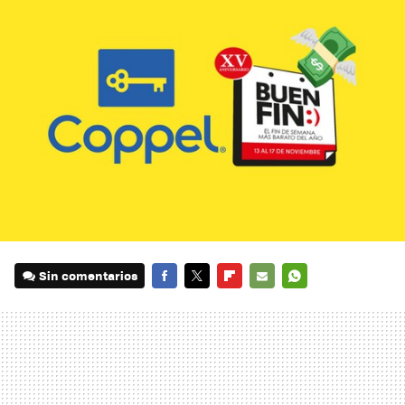
Sin comentarios
FACEBOOK
TWITTER
FLIPBOARD
E-
WHATSAPP
MAIL