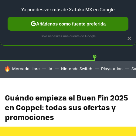
Ya puedes ver más de Xataka MX en Google
Añádenos como fuente preferida
OFERTAS
GUÍA DE COMPRAS
MERCADO LIBRE
AMAZON
Solo necesitas una cuenta de Google
×
HOY SE HABLA DE
Mercado Libre
IA
Nintendo Switch
Playstation
S
Cuándo empieza el Buen Fin 2025
en Coppel: todas sus ofertas y
promociones