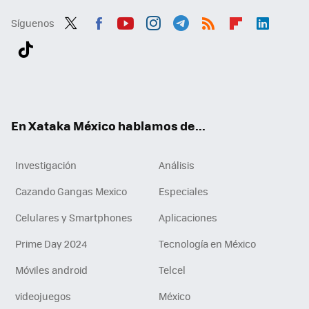
Síguenos
Twit
Fac
You
Inst
Tele
RSS
Flip
Link
ter
ebo
tub
agr
gra
boa
edI
Tikt
ok
e
am
m
rd
n
ok
En Xataka México hablamos de...
Investigación
Análisis
Cazando Gangas Mexico
Especiales
Celulares y Smartphones
Aplicaciones
Prime Day 2024
Tecnología en México
Móviles android
Telcel
videojuegos
México