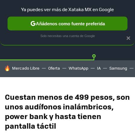
Ya puedes ver más de Xataka MX en Google
Añádenos como fuente preferida
OFERTAS
GUÍA DE COMPRAS
MERCADO LIBRE
AMAZON
Solo necesitas una cuenta de Google
×
HOY SE HABLA DE
Mercado Libre
Oferta
WhatsApp
IA
Samsung
Cuestan menos de 499 pesos, son
unos audífonos inalámbricos,
power bank y hasta tienen
pantalla táctil