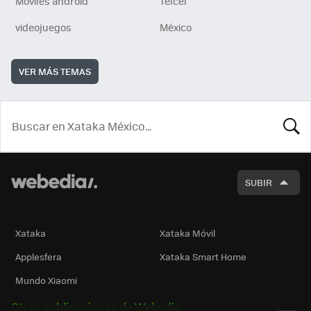
Móviles android
Telcel
videojuegos
México
VER MÁS TEMAS
BUSCA
SUBIR
Xataka
Xataka Móvil
Applesfera
Xataka Smart Home
Mundo Xiaomi
Otras publicaciones de Webedia