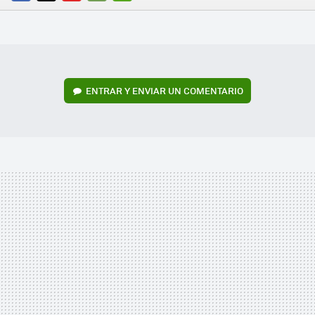
FACEBOOK
TWITTER
FLIPBOARD
E-
WHATSAPP
MAIL
ENTRAR Y ENVIAR UN COMENTARIO