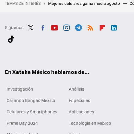
TEMAS DE INTERÉS
Mejores celulares gama media agosto
Có
Síguenos
Twit
Fac
You
Inst
Tele
RSS
Flip
Link
ter
ebo
tub
agr
gra
boa
edI
Tikt
ok
e
am
m
rd
n
ok
En Xataka México hablamos de...
Investigación
Análisis
Cazando Gangas Mexico
Especiales
Celulares y Smartphones
Aplicaciones
Prime Day 2024
Tecnología en México