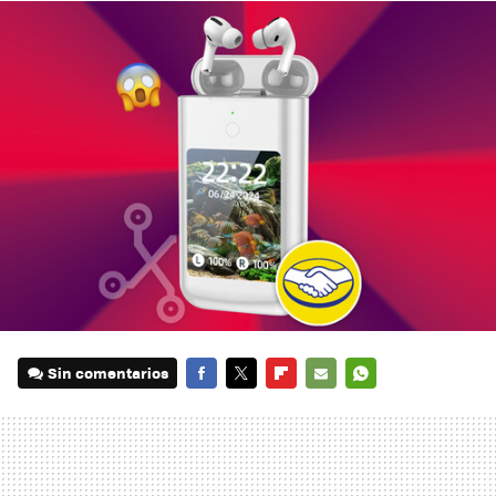
Sin comentarios
FACEBOOK
TWITTER
FLIPBOARD
E-
WHATSAPP
MAIL