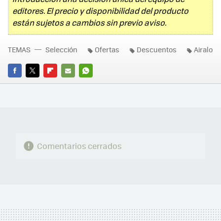
editores. El precio y disponibilidad del producto
están sujetos a cambios sin previo aviso.
TEMAS
Selección
Ofertas
Descuentos
Airalo
FACEBOOK
TWITTER
FLIPBOARD
E-
WHATSAPP
MAIL
Comentarios cerrados