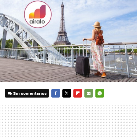
Sin comentarios
FACEBOOK
TWITTER
FLIPBOARD
E-
WHATSAPP
MAIL