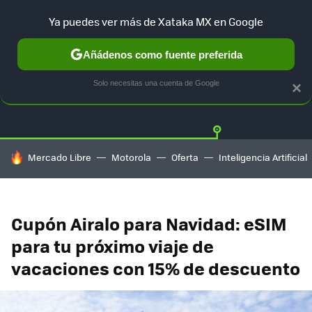
Ya puedes ver más de Xataka MX en Google
Añádenos como fuente preferida
OFERTAS
GUÍA DE COMPRAS
MERCADO LIBRE
AMAZON
Solo necesitas una cuenta de Google
×
HOY SE HABLA DE
Mercado Libre
Motorola
Oferta
Inteligencia Artificial
Cupón Airalo para Navidad: eSIM
para tu próximo viaje de
vacaciones con 15% de descuento