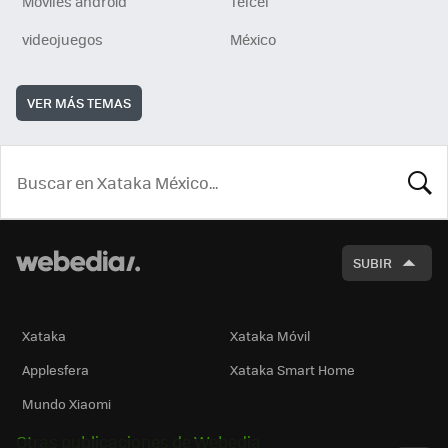
Móviles android
Telcel
videojuegos
México
VER MÁS TEMAS
BUSCA
SUBIR
Xataka
Xataka Móvil
Applesfera
Xataka Smart Home
Mundo Xiaomi
Otras publicaciones de Webedia