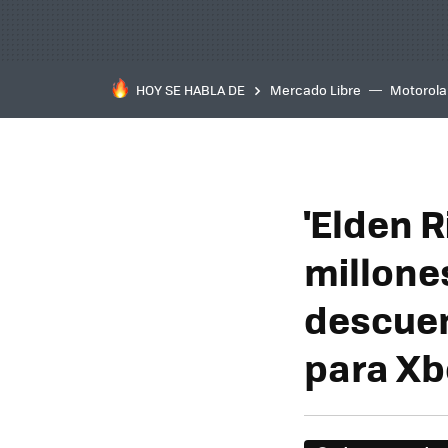
HOY SE HABLA DE
Mercado Libre
Motorola
'Elden R
millone
descuen
para Xb