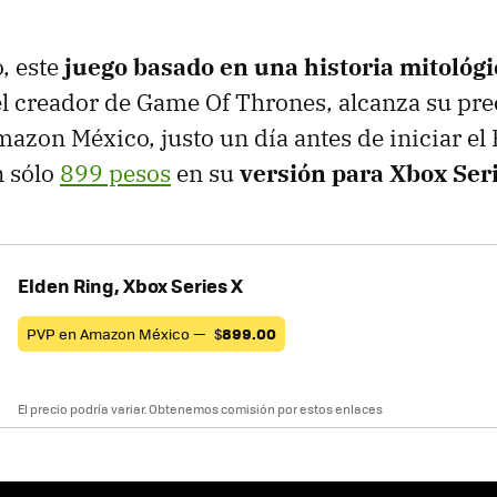
, este
juego basado en una historia mitológ
 el creador de Game Of Thrones, alcanza su pr
mazon México, justo un día antes de iniciar el
n sólo
899 pesos
en su
versión para Xbox Seri
Elden Ring, Xbox Series X
PVP en Amazon México —
$
899.00
El precio podría variar. Obtenemos comisión por estos enlaces