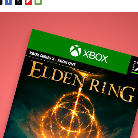
FACEBOOK
TWITTER
FLIPBOARD
E-
MAIL