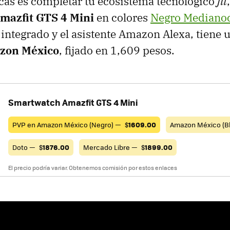
scas es completar tu ecosistema tecnológico
fit
mazfit GTS 4 Mini
en colores
Negro Mediano
 integrado y el asistente Amazon Alexa, tiene u
zon México
, fijado en 1,609 pesos.
Smartwatch Amazfit GTS 4 Mini
PVP en Amazon México (Negro) —
$
1609.00
Amazon México (B
Doto —
$
1876.00
Mercado Libre —
$
1899.00
El precio podría variar. Obtenemos comisión por estos enlaces