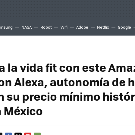
msung
NASA
Robot
Wifi
Adobe
Netflix
Google
a la vida fit con este Ama
con Alexa, autonomía de h
n su precio mínimo histó
 México