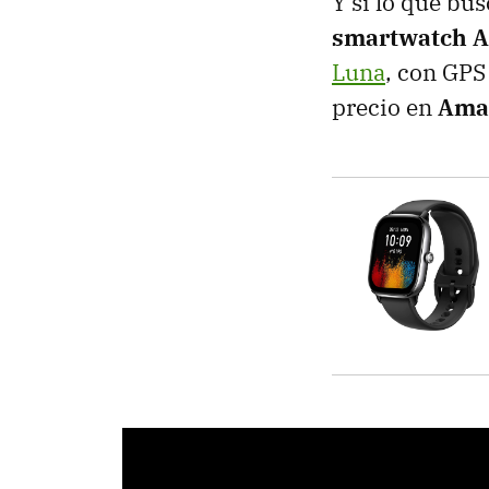
Y si lo que bu
smartwatch A
Luna
, con GPS
precio en
Ama