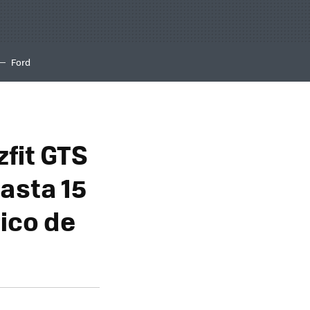
Ford
zfit GTS
asta 15
rico de