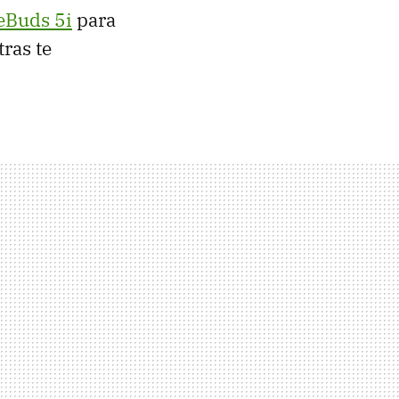
eBuds 5i
para
ras te