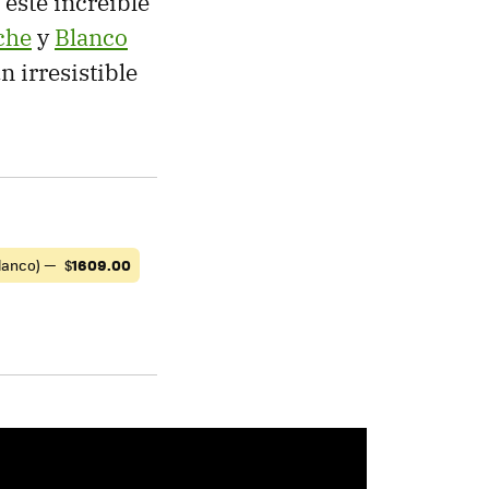
, este increíble
che
y
Blanco
n irresistible
lanco) —
$
1609.00