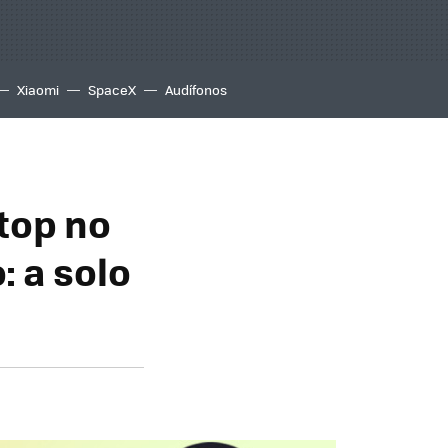
Xiaomi
SpaceX
Audífonos
top no
: a solo