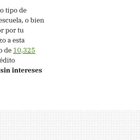
o tipo de
escuela, o bien
r por tu
zo a esta
io de
10,325
rédito
sin intereses