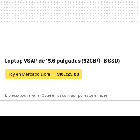
Laptop VSAP de 15.6 pulgadas (32GB/1TB SSD)
Hoy en Mercado Libre —
$
10,325.00
El precio podría variar. Obtenemos comisión por estos enlaces