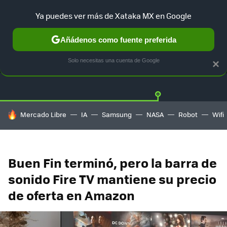
Ya puedes ver más de Xataka MX en Google
Añádenos como fuente preferida
OFERTAS
GUÍA DE COMPRAS
MERCADO LIBRE
AMAZON
Solo necesitas una cuenta de Google
×
HOY SE HABLA DE
Mercado Libre
IA
Samsung
NASA
Robot
Wifi
Buen Fin terminó, pero la barra de
sonido Fire TV mantiene su precio
de oferta en Amazon