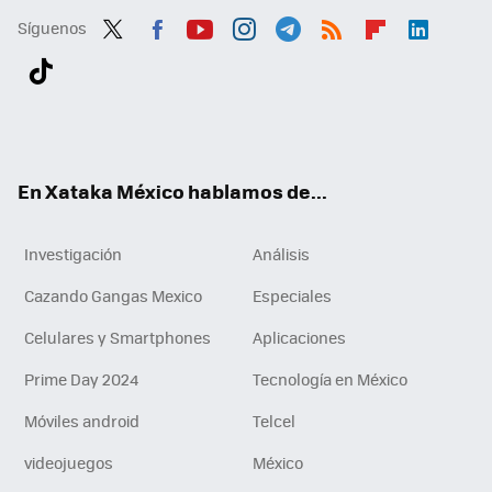
Síguenos
Twit
Fac
You
Inst
Tele
RSS
Flip
Link
ter
ebo
tub
agr
gra
boa
edI
Tikt
ok
e
am
m
rd
n
ok
En Xataka México hablamos de...
Investigación
Análisis
Cazando Gangas Mexico
Especiales
Celulares y Smartphones
Aplicaciones
Prime Day 2024
Tecnología en México
Móviles android
Telcel
videojuegos
México