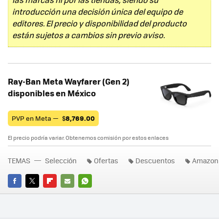
introducción una decisión única del equipo de
editores. El precio y disponibilidad del producto
están sujetos a cambios sin previo aviso.
Ray-Ban Meta Wayfarer (Gen 2)
disponibles en México
PVP en Meta —
$
8,769.00
El precio podría variar. Obtenemos comisión por estos enlaces
TEMAS
Selección
Ofertas
Descuentos
Amazon
FACEBOOK
TWITTER
FLIPBOARD
E-
WHATSAPP
MAIL