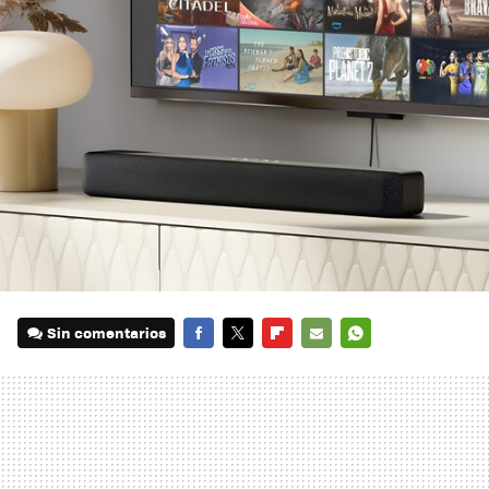
Sin comentarios
FACEBOOK
TWITTER
FLIPBOARD
E-
WHATSAPP
MAIL