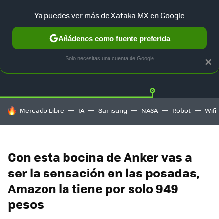
Ya puedes ver más de Xataka MX en Google
Añádenos como fuente preferida
OFERTAS
GUÍA DE COMPRAS
MERCADO LIBRE
AMAZON
Solo necesitas una cuenta de Google
×
HOY SE HABLA DE
Mercado Libre
IA
Samsung
NASA
Robot
Wifi
Con esta bocina de Anker vas a
ser la sensación en las posadas,
Amazon la tiene por solo 949
pesos