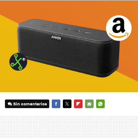
Sin comentarios
FACEBOOK
TWITTER
FLIPBOARD
E-
WHATSAPP
MAIL