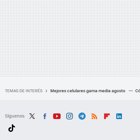
TEMAS DE INTERÉS
Mejores celulares gama media agosto
Có
Síguenos
Twit
Fac
You
Inst
Tele
RSS
Flip
Link
ter
ebo
tub
agr
gra
boa
edI
Tikt