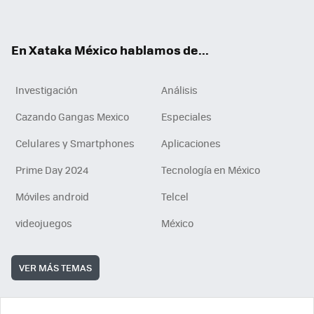
ok
e
am
m
rd
n
ok
En Xataka México hablamos de...
Investigación
Análisis
Cazando Gangas Mexico
Especiales
Celulares y Smartphones
Aplicaciones
Prime Day 2024
Tecnología en México
Móviles android
Telcel
videojuegos
México
VER MÁS TEMAS