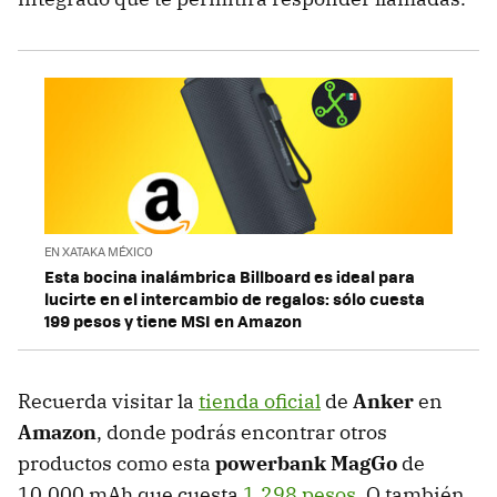
EN XATAKA MÉXICO
Esta bocina inalámbrica Billboard es ideal para
lucirte en el intercambio de regalos: sólo cuesta
199 pesos y tiene MSI en Amazon
Recuerda visitar la
tienda oficial
de
Anker
en
Amazon
, donde podrás encontrar otros
productos como esta
powerbank MagGo
de
10,000 mAh que cuesta
1,298 pesos
. O también