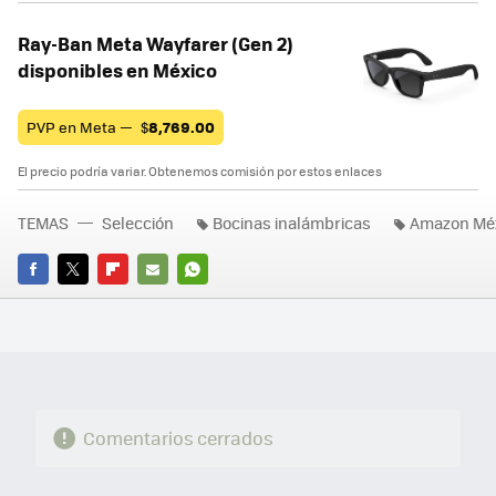
Ray-Ban Meta Wayfarer (Gen 2)
disponibles en México
PVP en Meta —
$
8,769.00
El precio podría variar. Obtenemos comisión por estos enlaces
TEMAS
Selección
Bocinas inalámbricas
Amazon Mé
FACEBOOK
TWITTER
FLIPBOARD
E-
WHATSAPP
MAIL
Comentarios cerrados