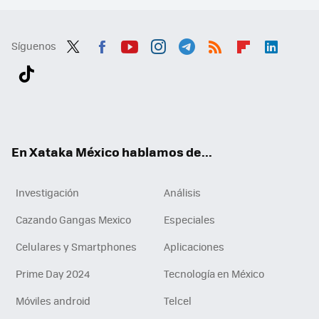
Síguenos
Twit
Fac
You
Inst
Tele
RSS
Flip
Link
ter
ebo
tub
agr
gra
boa
edI
Tikt
ok
e
am
m
rd
n
ok
En Xataka México hablamos de...
Investigación
Análisis
Cazando Gangas Mexico
Especiales
Celulares y Smartphones
Aplicaciones
Prime Day 2024
Tecnología en México
Móviles android
Telcel