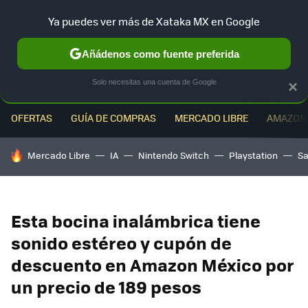
Ya puedes ver más de Xataka MX en Google
MENÚ
NUEVO
Añádenos como fuente preferida
Solo necesitas una cuenta de Google
×
OFERTAS
GUÍA DE COMPRAS
MERCADO LIBRE
AMAZON
HOY SE HABLA DE
Mercado Libre
IA
Nintendo Switch
Playstation
S
Esta bocina inalámbrica tiene
sonido estéreo y cupón de
descuento en Amazon México por
un precio de 189 pesos