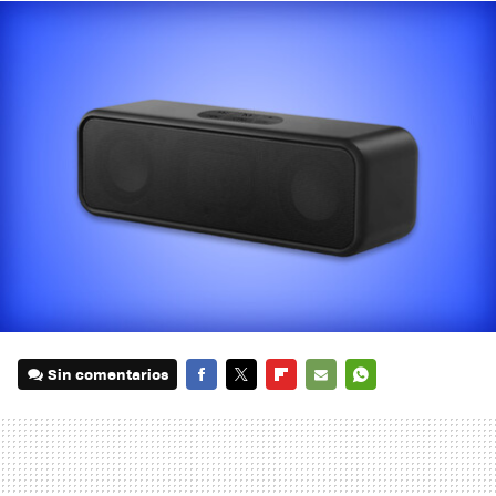
Sin comentarios
FACEBOOK
TWITTER
FLIPBOARD
E-
WHATSAPP
MAIL