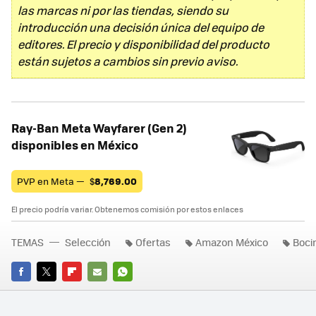
las marcas ni por las tiendas, siendo su
introducción una decisión única del equipo de
editores. El precio y disponibilidad del producto
están sujetos a cambios sin previo aviso.
Ray-Ban Meta Wayfarer (Gen 2)
disponibles en México
PVP en Meta —
$
8,769.00
El precio podría variar. Obtenemos comisión por estos enlaces
TEMAS
Selección
Ofertas
Amazon México
Bocin
FACEBOOK
TWITTER
FLIPBOARD
E-
WHATSAPP
MAIL