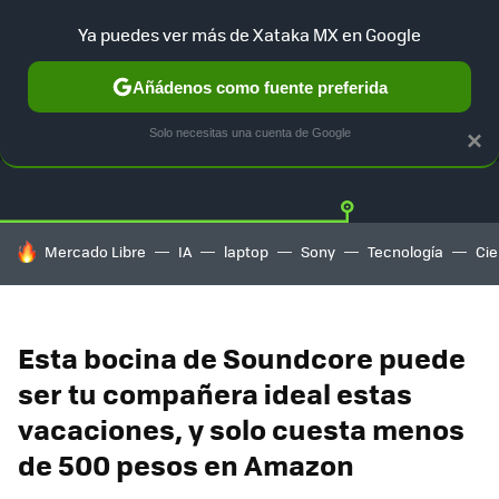
Ya puedes ver más de Xataka MX en Google
Añádenos como fuente preferida
OFERTAS
GUÍA DE COMPRAS
MERCADO LIBRE
AMAZON
Solo necesitas una cuenta de Google
×
HOY SE HABLA DE
Mercado Libre
IA
laptop
Sony
Tecnología
Cie
Esta bocina de Soundcore puede
ser tu compañera ideal estas
vacaciones, y solo cuesta menos
de 500 pesos en Amazon