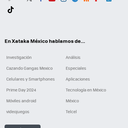
Twit
Fac
You
Inst
Tele
RSS
Flip
Link
ter
ebo
tub
agr
gra
boa
edI
Tikt
ok
e
am
m
rd
n
ok
En Xataka México hablamos de...
Investigación
Análisis
Cazando Gangas Mexico
Especiales
Celulares y Smartphones
Aplicaciones
Prime Day 2024
Tecnología en México
Móviles android
México
videojuegos
Telcel