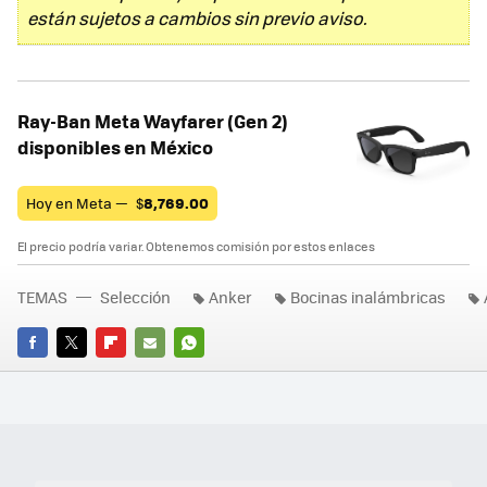
están sujetos a cambios sin previo aviso.
Ray-Ban Meta Wayfarer (Gen 2)
disponibles en México
Hoy en Meta —
$
8,769.00
El precio podría variar. Obtenemos comisión por estos enlaces
TEMAS
Selección
Anker
Bocinas inalámbricas
FACEBOOK
TWITTER
FLIPBOARD
E-
WHATSAPP
MAIL