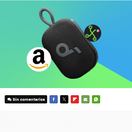
Sin comentarios
FACEBOOK
TWITTER
FLIPBOARD
E-
WHATSAPP
MAIL