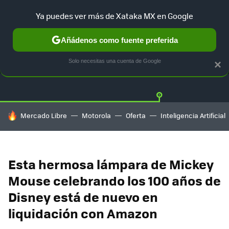
Ya puedes ver más de Xataka MX en Google
Añádenos como fuente preferida
OFERTAS
GUÍA DE COMPRAS
MERCADO LIBRE
AMAZON
Solo necesitas una cuenta de Google
×
HOY SE HABLA DE
Mercado Libre
Motorola
Oferta
Inteligencia Artificial
Esta hermosa lámpara de Mickey
Mouse celebrando los 100 años de
Disney está de nuevo en
liquidación con Amazon