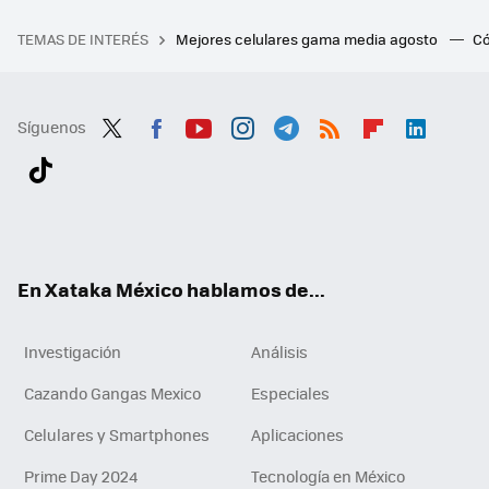
TEMAS DE INTERÉS
Mejores celulares gama media agosto
Có
Síguenos
Twit
Fac
You
Inst
Tele
RSS
Flip
Link
ter
ebo
tub
agr
gra
boa
edI
Tikt
ok
e
am
m
rd
n
ok
En Xataka México hablamos de...
Investigación
Análisis
Cazando Gangas Mexico
Especiales
Celulares y Smartphones
Aplicaciones
Prime Day 2024
Tecnología en México