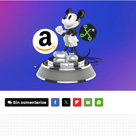
Sin comentarios
FACEBOOK
TWITTER
FLIPBOARD
E-
WHATSAPP
MAIL