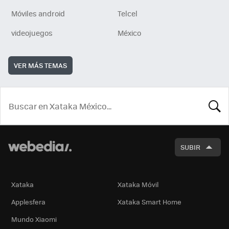
Móviles android
Telcel
videojuegos
México
VER MÁS TEMAS
BUSCA
SUBIR
Xataka
Xataka Móvil
Applesfera
Xataka Smart Home
Mundo Xiaomi