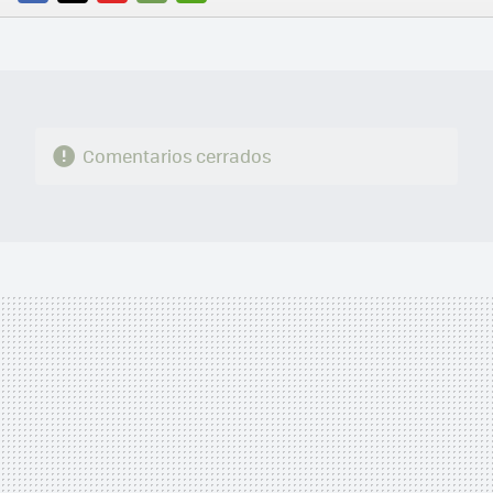
FACEBOOK
TWITTER
FLIPBOARD
E-
WHATSAPP
MAIL
Comentarios cerrados