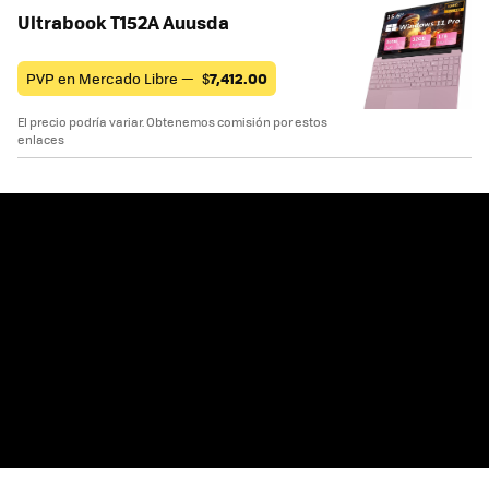
Ultrabook T152A Auusda
PVP en Mercado Libre —
$
7,412.00
El precio podría variar. Obtenemos comisión por estos
enlaces