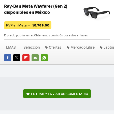
Ray-Ban Meta Wayfarer (Gen 2)
disponibles en México
PVP en Meta —
$
8,769.00
El precio podría variar. Obtenemos comisión por estos enlaces
TEMAS
Selección
Ofertas
Mercado Libre
Lapto
FACEBOOK
TWITTER
FLIPBOARD
E-
WHATSAPP
MAIL
ENTRAR Y ENVIAR UN COMENTARIO