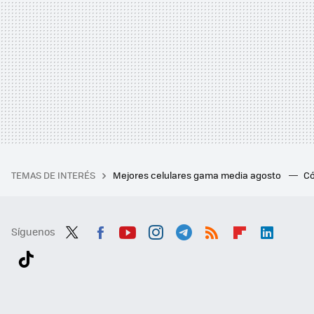
TEMAS DE INTERÉS
Mejores celulares gama media agosto
Có
Síguenos
Twit
Fac
You
Inst
Tele
RSS
Flip
Link
ter
ebo
tub
agr
gra
boa
edI
Tikt
ok
e
am
m
rd
n
ok