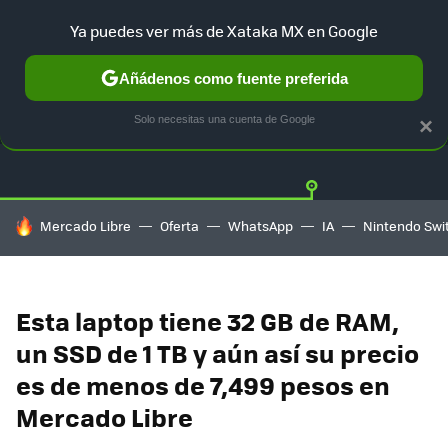
Ya puedes ver más de Xataka MX en Google
Añádenos como fuente preferida
OFERTAS
GUÍA DE COMPRAS
MERCADO LIBRE
AMAZON
Solo necesitas una cuenta de Google
×
HOY SE HABLA DE
Mercado Libre
Oferta
WhatsApp
IA
Nintendo Swi
Esta laptop tiene 32 GB de RAM,
un SSD de 1 TB y aún así su precio
es de menos de 7,499 pesos en
Mercado Libre