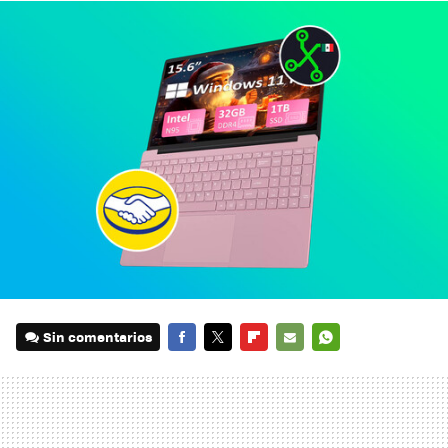
Sin comentarios
FACEBOOK
TWITTER
FLIPBOARD
E-
WHATSAPP
MAIL