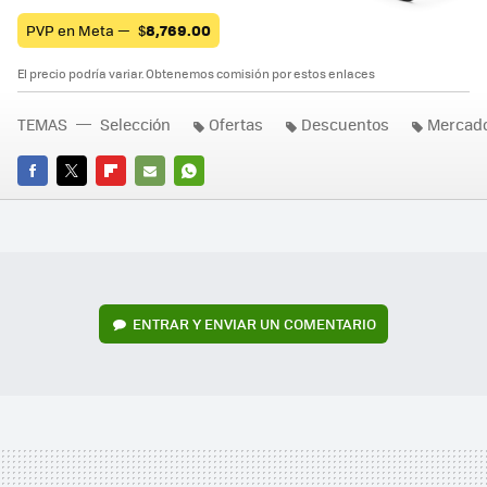
PVP en Meta —
$
8,769.00
El precio podría variar. Obtenemos comisión por estos enlaces
TEMAS
Selección
Ofertas
Descuentos
Mercado
FACEBOOK
TWITTER
FLIPBOARD
E-
WHATSAPP
MAIL
ENTRAR Y ENVIAR UN COMENTARIO