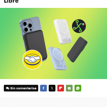
Libre
Sin comentarios
FACEBOOK
TWITTER
FLIPBOARD
E-
WHATSAPP
MAIL