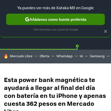
Ya puedes ver más de Xataka MX en Google
Añádenos como fuente preferida
OFERTAS
GUÍA DE COMPRAS
MERCADO LIBRE
AMAZON
Solo necesitas una cuenta de Google
×
HOY SE HABLA DE
Mercado Libre
Oferta
WhatsApp
IA
Samsung
Esta power bank magnética te
ayudará a llegar al final del día
con batería en tu iPhone y apenas
cuesta 362 pesos en Mercado