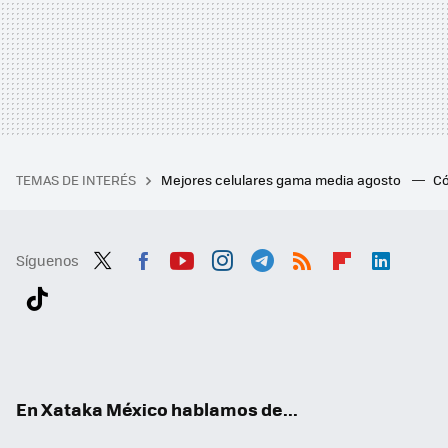
TEMAS DE INTERÉS
Mejores celulares gama media agosto
Có
Síguenos
Twit
Fac
You
Inst
Tele
RSS
Flip
Link
ter
ebo
tub
agr
gra
boa
edI
Tikt
ok
e
am
m
rd
n
ok
En Xataka México hablamos de...