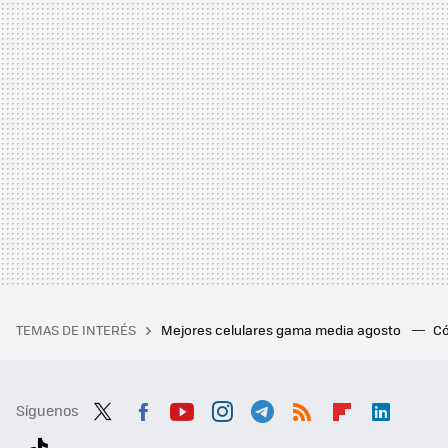
TEMAS DE INTERÉS
Mejores celulares gama media agosto
Có
Síguenos
Twit
Fac
You
Inst
Tele
RSS
Flip
Link