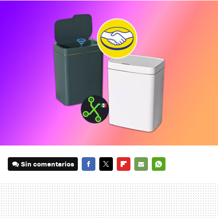
Sin comentarios
FACEBOOK
TWITTER
FLIPBOARD
E-
WHATSAPP
MAIL