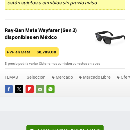
están sujetos a cambios sin previo aviso.
Ray-Ban Meta Wayfarer (Gen 2)
disponibles en México
PVP en Meta —
$
8,769.00
El precio podría variar. Obtenemos comisión por estos enlaces
TEMAS
Selección
Mercado
Mercado Libre
Ofer
FACEBOOK
TWITTER
FLIPBOARD
E-
WHATSAPP
MAIL
ENTRAR Y ENVIAR UN COMENTARIO