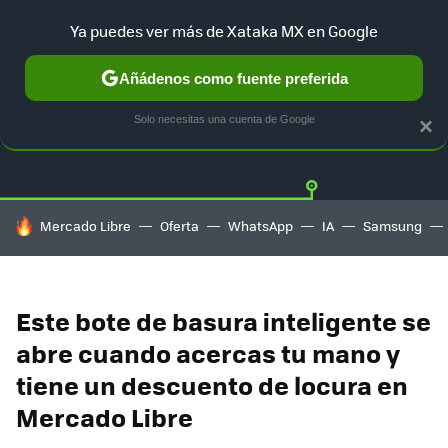
Ya puedes ver más de Xataka MX en Google
Añádenos como fuente preferida
OFERTAS
GUÍA DE COMPRAS
MERCADO LIBRE
AMAZON
Solo necesitas una cuenta de Google
×
HOY SE HABLA DE
Mercado Libre
Oferta
WhatsApp
IA
Samsung
Este bote de basura inteligente se
abre cuando acercas tu mano y
tiene un descuento de locura en
Mercado Libre