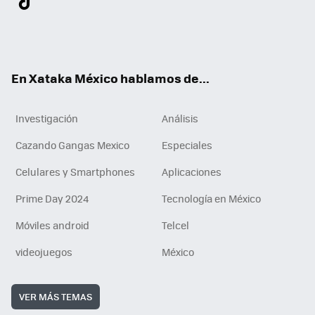
ter
ebo
tub
agr
gra
boa
edI
Tikt
ok
e
am
m
rd
n
ok
En Xataka México hablamos de...
Investigación
Análisis
Cazando Gangas Mexico
Especiales
Celulares y Smartphones
Aplicaciones
Prime Day 2024
Tecnología en México
Móviles android
Telcel
videojuegos
México
VER MÁS TEMAS