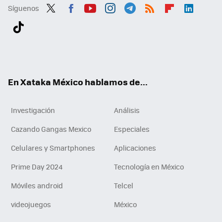
Síguenos
Twit
Fac
You
Inst
Tele
RSS
Flip
Link
ter
ebo
tub
agr
gra
boa
edI
Tikt
ok
e
am
m
rd
n
ok
En Xataka México hablamos de...
Investigación
Análisis
Cazando Gangas Mexico
Especiales
Celulares y Smartphones
Aplicaciones
Prime Day 2024
Tecnología en México
Móviles android
Telcel
videojuegos
México