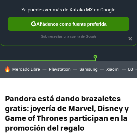
Ya puedes ver más de Xataka MX en Google
Añádenos como fuente preferida
OFERTAS
GUÍA DE COMPRAS
MERCADO LIBRE
AMAZON
Solo necesitas una cuenta de Google
×
HOY SE HABLA DE
Mercado Libre
Playstation
Samsung
Xiaomi
LG
Pandora está dando brazaletes
gratis: joyería de Marvel, Disney y
Game of Thrones participan en la
promoción del regalo