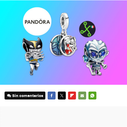
Sin comentarios
FACEBOOK
TWITTER
FLIPBOARD
E-
WHATSAPP
MAIL