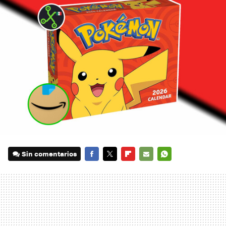
Sin comentarios
FACEBOOK
TWITTER
FLIPBOARD
E-
WHATSAPP
MAIL