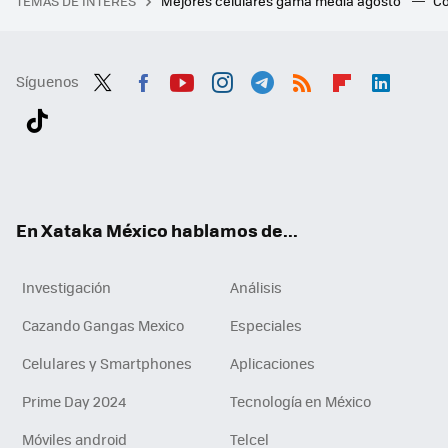
TEMAS DE INTERÉS
Mejores celulares gama media agosto
Có
Síguenos
Twit
Fac
You
Inst
Tele
RSS
Flip
Link
ter
ebo
tub
agr
gra
boa
edI
Tikt
ok
e
am
m
rd
n
ok
En Xataka México hablamos de...
Investigación
Análisis
Cazando Gangas Mexico
Especiales
Celulares y Smartphones
Aplicaciones
Prime Day 2024
Tecnología en México
Móviles android
Telcel