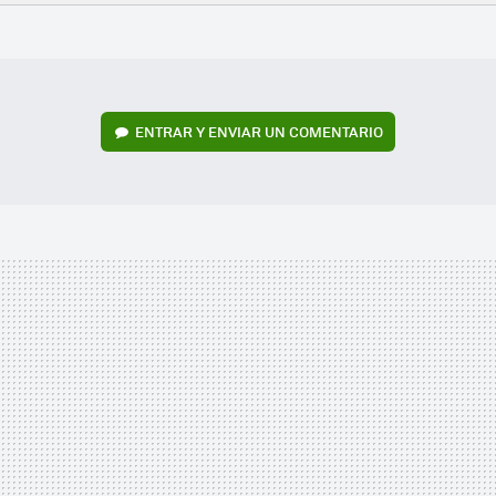
FACEBOOK
TWITTER
FLIPBOARD
E-
WHATSAPP
MAIL
ENTRAR Y ENVIAR UN COMENTARIO