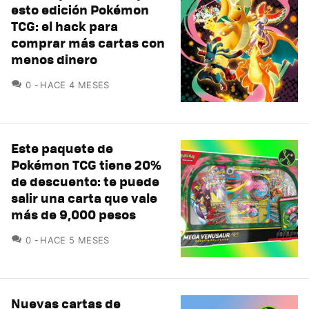
esto edición Pokémon
TCG: el hack para
comprar más cartas con
menos dinero
COMENTARIOS
0
HACE 4 MESES
Este paquete de
Pokémon TCG tiene 20%
de descuento: te puede
salir una carta que vale
más de 9,000 pesos
COMENTARIOS
0
HACE 5 MESES
Nuevas cartas de