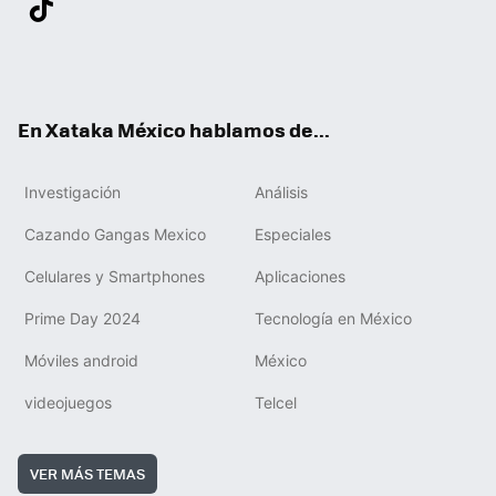
ter
ebo
tub
agr
gra
boa
edIn
Tikt
ok
e
am
m
rd
ok
En Xataka México hablamos de...
Investigación
Análisis
Cazando Gangas Mexico
Especiales
Celulares y Smartphones
Aplicaciones
Prime Day 2024
Tecnología en México
Móviles android
México
videojuegos
Telcel
VER MÁS TEMAS