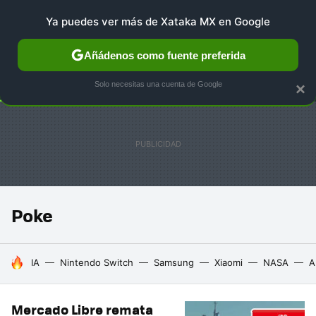
Ya puedes ver más de Xataka MX en Google
SELECCIÓN
GAMING
HOME
AUTO
TERRITORIO 
Añádenos como fuente preferida
Solo necesitas una cuenta de Google
×
Poke
HOY SE HABLA DE
IA
Nintendo Switch
Samsung
Xiaomi
NASA
A
Mercado Libre remata