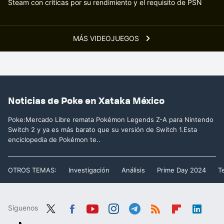
Steam con críticas por su rendimiento y el requisito de PSN
MÁS VIDEOJUEGOS
Noticias de Poke en Xataka México
Poke:Mercado Libre remata Pokémon Legends Z-A para Nintendo
Switch 2 y ya es más barato que su versión de Switch 1.Esta
enciclopedia de Pokémon te..
OTROS TEMAS:
Investigación
Análisis
Prime Day 2024
T
Síguenos
Twit
Fac
You
Inst
Tele
RSS
Flip
Link