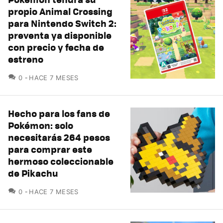
propio Animal Crossing
para Nintendo Switch 2:
preventa ya disponible
con precio y fecha de
estreno
COMENTARIOS
0
HACE 7 MESES
Hecho para los fans de
Pokémon: solo
necesitarás 264 pesos
para comprar este
hermoso coleccionable
de Pikachu
COMENTARIOS
0
HACE 7 MESES