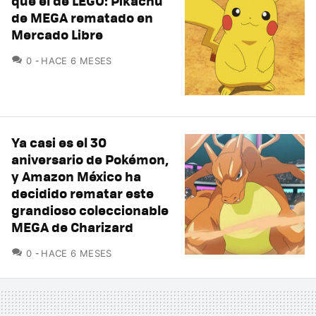
que el de LEGO: Pikachu
de MEGA rematado en
Mercado Libre
COMENTARIOS
0
HACE 6 MESES
Ya casi es el 30
aniversario de Pokémon,
y Amazon México ha
decidido rematar este
grandioso coleccionable
MEGA de Charizard
COMENTARIOS
0
HACE 6 MESES