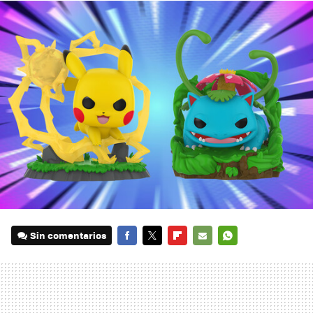
Sin comentarios
FACEBOOK
TWITTER
FLIPBOARD
E-
WHATSAPP
MAIL