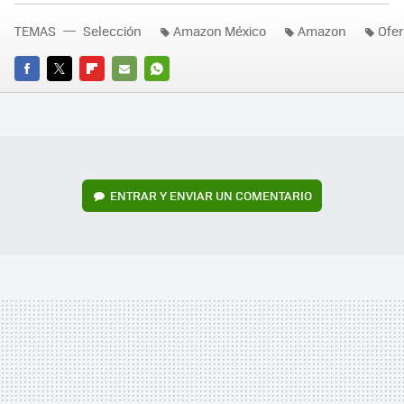
TEMAS
Selección
Amazon México
Amazon
Ofer
FACEBOOK
TWITTER
FLIPBOARD
E-
WHATSAPP
MAIL
ENTRAR Y ENVIAR UN COMENTARIO