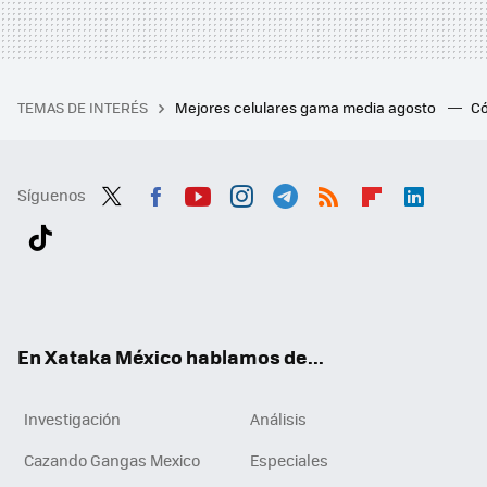
TEMAS DE INTERÉS
Mejores celulares gama media agosto
Có
Síguenos
Twit
Fac
You
Inst
Tele
RSS
Flip
Link
ter
ebo
tub
agr
gra
boa
edI
Tikt
ok
e
am
m
rd
n
ok
En Xataka México hablamos de...
Investigación
Análisis
Cazando Gangas Mexico
Especiales