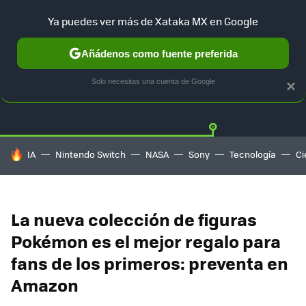
Ya puedes ver más de Xataka MX en Google
Añádenos como fuente preferida
OFERTAS
GUÍA DE COMPRAS
MERCADO LIBRE
AMAZON
Solo necesitas una cuenta de Google
×
HOY SE HABLA DE
IA
Nintendo Switch
NASA
Sony
Tecnología
Ci
La nueva colección de figuras
Pokémon es el mejor regalo para
fans de los primeros: preventa en
Amazon