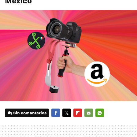
México
Sin comentarios
FACEBOOK
TWITTER
FLIPBOARD
E-
WHATSAPP
MAIL