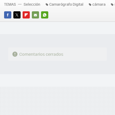
TEMAS
Selección
Camarógrafo Digital
cámara
FACEBOOK
TWITTER
FLIPBOARD
E-
WHATSAPP
MAIL
Comentarios cerrados