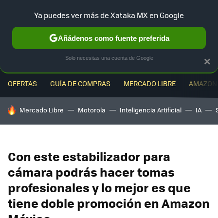
Ya puedes ver más de Xataka MX en Google
MENÚ
NUEVO
Añádenos como fuente preferida
Solo necesitas una cuenta de Google
×
OFERTAS
GUÍA DE COMPRAS
MERCADO LIBRE
AMAZON
HOY SE HABLA DE
Mercado Libre
Motorola
Inteligencia Artificial
IA
Con este estabilizador para
cámara podrás hacer tomas
profesionales y lo mejor es que
tiene doble promoción en Amazon