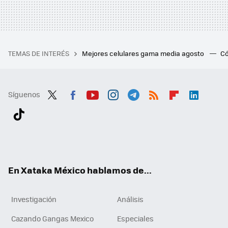
TEMAS DE INTERÉS
Mejores celulares gama media agosto
Có
Síguenos
Twit
Fac
You
Inst
Tele
RSS
Flip
Link
ter
ebo
tub
agr
gra
boa
edI
Tikt
ok
e
am
m
rd
n
ok
En Xataka México hablamos de...
Investigación
Análisis
Cazando Gangas Mexico
Especiales